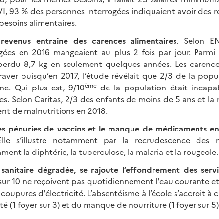
 93 % des personnes interrogées indiquaient avoir des re
 besoins alimentaires.
 revenus entraine des carences alimentaires
. Selon E
gées en 2016 mangeaient au plus 2 fois par jour. Parmi
 perdu 8,7 kg en seulement quelques années. Les carence
raver puisqu’en 2017, l’étude révélait que 2/3 de la popu
ème
e. Qui plus est, 9/10
de la population était incapab
es. Selon Caritas, 2/3 des enfants de moins de 5 ans et l
ent de malnutritions en 2018.
les pénuries de vaccins et le manque de médicaments en
Elle s’illustre notamment par la recrudescence des m
ent la diphtérie, la tuberculose, la malaria et la rougeole.
 sanitaire dégradée, se rajoute l’effondrement des servi
ur 10 ne reçoivent pas quotidiennement l'eau courante et 
coupures d'électricité. L’absentéisme à l’école s’accroit à
ité (1 foyer sur 3) et du manque de nourriture (1 foyer sur 5)