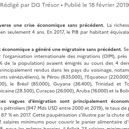
Rédigé par DG Trésor • Publié le
18 février 2019
averse une crise économique sans précédent.
La riches
 en seulement 4 ans. En 2017, le PIB par habitant équivala
 économique a généré une migratoire sans précédent.
Sel
 l’organisation internationale des migrations (OIM), près
% de la population) avaient émigrés au cours des 4 der
 principalement rendus dans les pays du voisinage, nota
nts vénézuéliens), le Pérou (635.000), l’Equateur (220.000),
000), le Brésil (85.000), Guyana (36.400), Trinidad et T
aine (28.500), Curaçao (26.000), Aruba (16.000) et la Boliv
ces vagues d’émigration sont principalement économ
s pétroliers (947 Mds USD entre 2000 et 2019), le taux de 
87 % en 2017. Cette paupérisation s’illustre par la chute 
t 2 salaires minimums pour couvrir le panier alimentaire d
8, pour les mêmes besoins, il fallait 23 salaires minimum