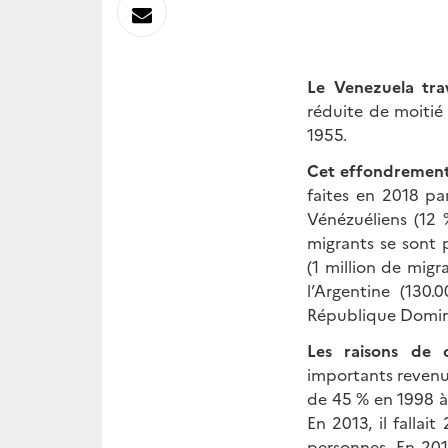
sur
Envoyer
Linkedin
par
Le Venezuela tr
Messagerie
réduite de moitié
1955.
Cet effondrement
faites en 2018 par
Vénézuéliens (12 
migrants se sont
(1 million de migra
l’Argentine (130.
République Dominic
Les raisons de 
importants revenu
de 45 % en 1998 à 
En 2013, il fallai
personnes. En 201