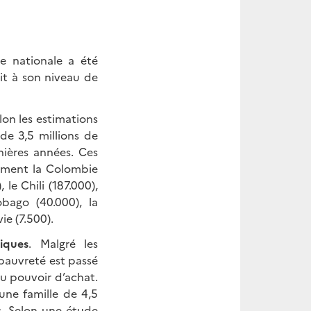
se nationale a été
it à son niveau de
on les estimations
 de 3,5 millions de
nières années. Ces
mment la Colombie
 le Chili (187.000),
obago (40.000), la
ie (7.500).
iques
. Malgré les
pauvreté est passé
du pouvoir d’achat.
’une famille de 4,5
s. Selon une étude