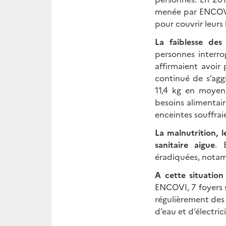
menée par ENCOVI,
pour couvrir leurs
La faiblesse des
personnes interro
affirmaient avoir
continué de s’agg
11,4 kg en moyenn
besoins alimentair
enceintes souffrai
La malnutrition, 
sanitaire aigue
. 
éradiquées, notamm
A cette situation
ENCOVI, 7 foyers s
régulièrement des 
d’eau et d’électric