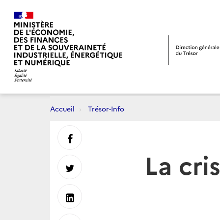
Accueil
Trésor-Info
Partager
La cri
sur
Partager
Facebook
sur
Partager
Twitter