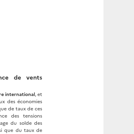
9
nce de vents
re international
, et
aux des économies
ique de taux de ces
ence des tensions
rage du solde des
nsi que du taux de