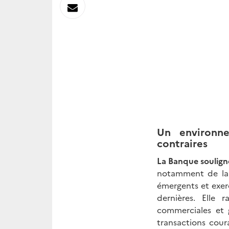
sur
Envoyer
Linkedin
par
Messagerie
Un environn
contraires
La Banque souligne
notamment de la 
émergents et exerc
dernières. Elle 
commerciales et 
transactions cour