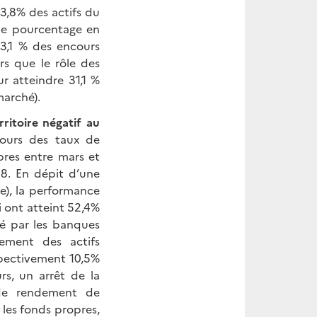
 3,8% des actifs du
de pourcentage en
3,1 % des encours
ors que le rôle des
r atteindre 31,1 %
marché).
ritoire négatif au
jours des taux de
pres entre mars et
8. En dépit d’une
e), la performance
i ont atteint 52,4%
é par les banques
ement des actifs
spectivement 10,5%
rs, un arrêt de la
de rendement de
 les fonds propres,