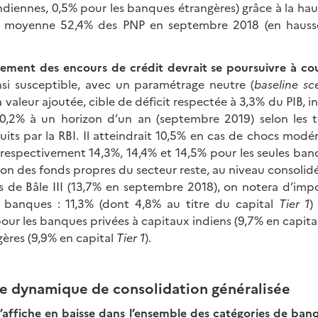
diennes, 0,5% pour les banques étrangères) grâce à la hau
n moyenne 52,4% des PNP en septembre 2018 (en hauss
issement des encours de crédit devrait se poursuivre à c
nsi susceptible, avec un paramétrage neutre (
baseline sc
a valeur ajoutée, cible de déficit respectée à 3,3% du PIB, 
10,2% à un horizon d’un an (septembre 2019) selon les t
uits par la RBI. Il atteindrait 10,5% en cas de chocs modé
(respectivement 14,3%, 14,4% et 14,5% pour les seules banq
ion des fonds propres du secteur reste, au niveau consolid
s de Bâle III (13,7% en septembre 2018), on notera d’impo
 banques : 11,3% (dont 4,8% au titre du capital
Tier 1
)
our les banques privées à capitaux indiens (9,7% en capita
ères (9,9% en capital
Tier 1
).
e dynamique de consolidation généralisée
’affiche en baisse dans l’ensemble des catégories de ban