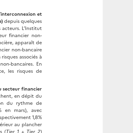
’interconnexion et
e)
depuis quelques
 acteurs. L’Institut
eur financier non-
ancière, apparaît de
ancier non-bancaire
risques associés à
t non-bancaires. En
te, les risques de
 secteur financier
ichent, en dépit du
ion du rythme de
5% en mars), avec
espectivement 1,8%
érieur au plancher
s (
Tier 1
+
Tier 2
)