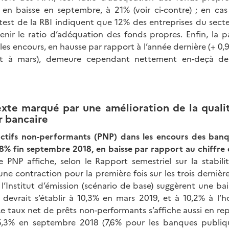
is en baisse en septembre, à 21% (voir ci-contre) ; en c
s test de la RBI indiquent que 12% des entreprises du sect
nir le ratio d’adéquation des fonds propres. Enfin, la p
es encours, en hausse par rapport à l’année dernière (+ 0,9 
rt à mars), demeure cependant nettement en-deçà de 
xte marqué par une amélioration de la quali
r bancaire
actifs non-performants (PNP) dans les encours des ban
0,8% fin septembre 2018, en baisse par rapport au chiffre
e PNP affiche, selon le Rapport semestriel sur la stabili
ne contraction pour la première fois sur les trois dernièr
 l’Institut d’émission (scénario de base) suggèrent une ba
 devrait s’établir à 10,3% en mars 2019, et à 10,2% à l’
 taux net de prêts non-performants s’affiche aussi en repli
,3% en septembre 2018 (7,6% pour les banques publiqu