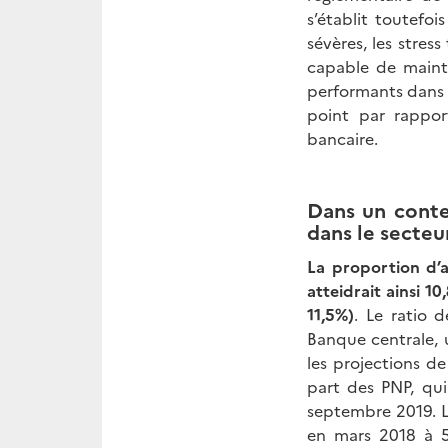
s’établit toutefo
sévères, les stres
capable de mainte
performants dans l
point par rappo
bancaire.
Dans un conte
dans le secteu
La proportion d’
atteidrait ainsi 1
11,5%
)
. Le ratio d
Banque centrale, u
les projections de
part des PNP, qui
septembre 2019. Le
en mars 2018 à 5