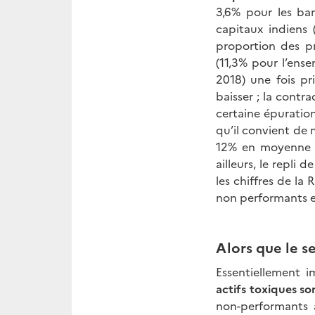
3,6% pour les ba
capitaux indiens 
proportion des p
(11,3% pour l’ens
2018) une fois pr
baisser ; la contr
certaine épuration
qu’il convient de 
12% en moyenne e
ailleurs, le repli
les chiffres de la
non performants e
Alors que le s
Essentiellement 
actifs toxiques so
non-performants a