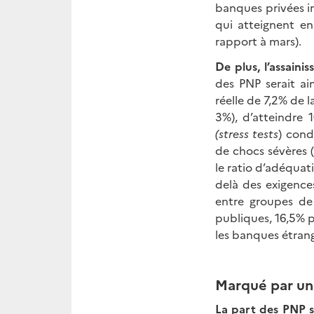
banques privées in
qui atteignent e
rapport à mars).
De plus, l’assain
des PNP serait ai
réelle de 7,2% de l
3%), d’atteindre 
(stress tests
) cond
de chocs sévères 
le ratio d’adéquat
delà des exigence
entre groupes de
publiques, 16,5% p
les banques étrang
Marqué par un
La part des PNP s