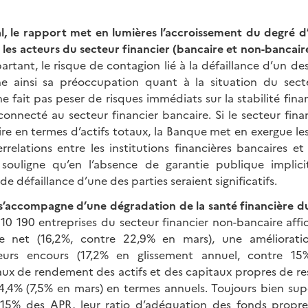
l, le rapport met en lumières l’accroissement du degré d
 les acteurs du secteur financier (bancaire et non-bancair
artant, le risque de contagion lié à la défaillance d’un des
ne ainsi sa préoccupation quant à la situation du sect
 ne fait pas peser de risques immédiats sur la stabilité fin
connecté au secteur financier bancaire. Si le secteur fin
e en termes d’actifs totaux, la Banque met en exergue les 
rrelations entre les institutions financières bancaires e
 souligne qu’en l’absence de garantie publique implici
e défaillance d’une des parties seraient significatifs.
 s’accompagne d’une dégradation de la santé financière du
s 10 190 entreprises du secteur financier non-bancaire aff
ce net (16,2%, contre 22,9% en mars), une améliorat
eurs encours (17,2% en glissement annuel, contre 1
x de rendement des actifs et des capitaux propres de r
 4,4% (7,5% en mars) en termes annuels. Toujours bien sup
 15% des APR, leur ratio d’adéquation des fonds propre