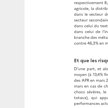
respectivement 8,4
agricole, la distr
dans le secteur 
secteur secondaire
dans celui du text
dans celui de l’i
branche des métau
contre 46,3% en m
Et que les ris
D’une part, et al
moyen (à 13,4% fin
des APR en mars 20
mars en cas de cho
chocs sévères, le
totaux), qui app
performances actue