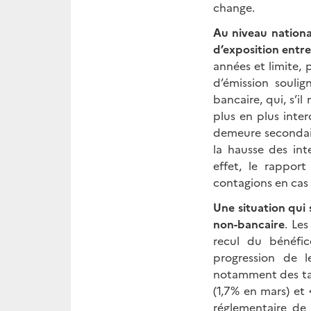
change.
Au niveau nationa
d’exposition entre
années et limite, p
d’émission soulig
bancaire, qui, s’il
plus en plus inter
demeure secondair
la hausse des inte
effet, le rapport
contagions en cas d
Une situation qui
non-bancaire
. Le
recul du bénéfi
progression de l
notamment des tau
(1,7% en mars) et
réglementaire de