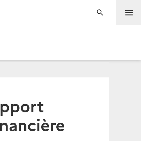
Men
RECHERCHE
apport
financière