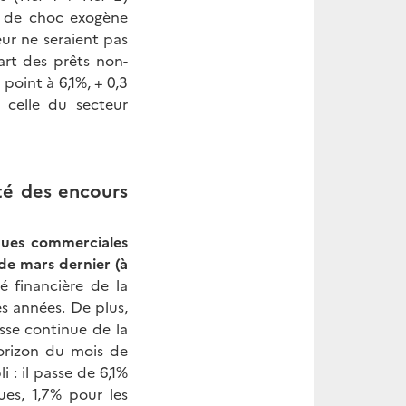
as de choc exogène
eur ne seraient pas
art des prêts non-
point à 6,1%, + 0,3
celle du secteur
té des encours
ques commerciales
 de mars dernier (à
té financière de la
es années. De plus,
isse continue de la
horizon du mois de
 : il passe de 6,1%
es, 1,7% pour les