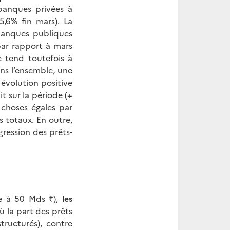
banques privées à
5,6% fin mars). La
banques publiques
par rapport à mars
e tend toutefois à
ans l’ensemble, une
 évolution positive
t sur la période (+
choses égales par
s totaux. En outre,
gression des prêts-
re à 50 Mds ₹),
les
où la part des prêts
tructurés), contre