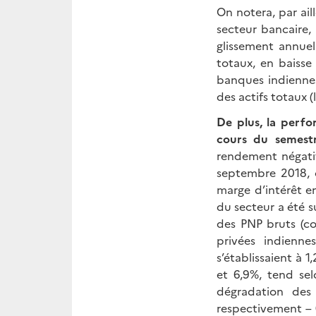
On notera, par ail
secteur bancaire
glissement annue
totaux, en baisse 
banques indiennes
des actifs totaux 
De plus, la perfo
cours du semestr
rendement négatif
septembre 2018, 
marge d’intérêt e
du secteur a été s
des PNP bruts (c
privées indienn
s’établissaient à
et 6,9%, tend sel
dégradation de
respectivement – 0