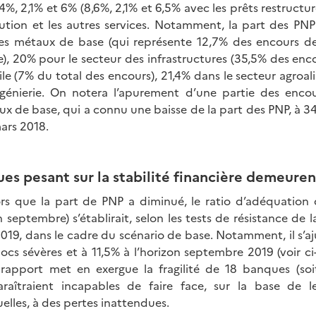
%, 2,1% et 6% (8,6%, 2,1% et 6,5% avec les prêts restructur
ibution et les autres services. Notamment, la part des PN
des métaux de base (qui représente 12,7% des encours de
), 20% pour le secteur des infrastructures (35,5% des enc
ile (7% du total des encours), 21,4% dans le secteur agroa
ngénierie. On notera l’apurement d’une partie des enco
x de base, qui a connu une baisse de la part des PNP, à 
ars 2018.
ques pesant sur la stabilité financière demeuren
ors que la part de PNP a diminué, le ratio d’adéquation
 septembre) s’établirait, selon les tests de résistance de 
19, dans le cadre du scénario de base. Notamment, il s’aju
cs sévères et à 11,5% à l’horizon septembre 2019 (voir ci
 rapport met en exergue la fragilité de 18 banques (soi
araîtraient incapables de faire face, sur la base de le
lles, à des pertes inattendues.