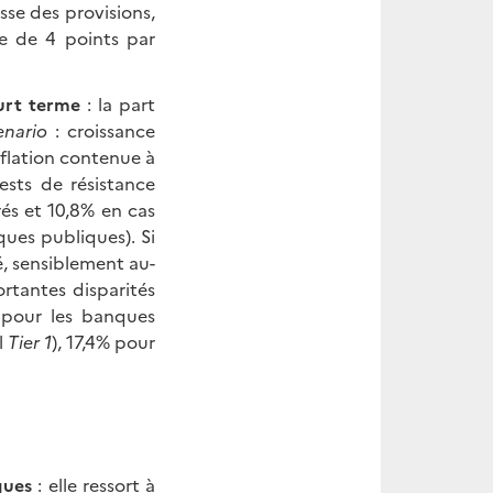
sse des provisions,
e de 4 points par
ourt terme
: la part
enario
: croissance
inflation contenue à
ests de résistance
rés et 10,8% en cas
ues publiques). Si
é, sensiblement au-
rtantes disparités
 pour les banques
l
Tier 1
), 17,4% pour
ques
: elle ressort à