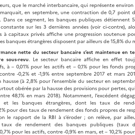
leurs, que le marché interbancaire, qui représente environ
, marquait, en septembre, une contraction de 0,7 point 
l. Dans ce segment, les banques publiques détiennent 5
constante sur les 3 dernières années (voir ci-contre), al
 à capitaux privés affiche une progression soutenue pou
(les banques étrangères disposent par ailleurs de 15,8% du 
rmance nette du secteur bancaire s’est maintenue en ter
e sous-revu
. Le secteur bancaire affiche en effet tou
s, à – 0,01% pour les actifs et – 0,1% pour les fonds pro
contre -0,2% et -1,9% entre septembre 2017 et mars 201
n hausse (à 2,8% pour l’ensemble du secteur en septembr
urtout obérée par la hausse des provisions pour pertes, qu
ontre 48,1% en mars 2018). Notamment, l’excédent dégag
es et les banques étrangères, dont les taux de rend
 1,2% pour des taux de rendement des fonds propres de re
on le rapport de la RBI à s’éroder ; on relève, par ailleu
s taux de rendement des banques publiques (taux 
,7% pour les actifs, contre -0,9% en mars, et – 10,2% pour