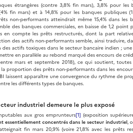
nques étrangères (contre 3,8% fin mars), 3,8% pour les 
(4% fin mars) et à 14,8% pour les banques publiques (1
rêts non-performants atteindrait même 15,4% dans les 
emble des banques commerciales, en baisse de 1,2 point 
is en compte les prêts restructurés, dont la part relativ
action des actifs non-performants semble, ainsi traduire, d
 des actifs toxiques dans le secteur bancaire indien ; une
mettre en parallèle au rebond marqué des encours de crédi
ntre mars et septembre 2018), ce qui soutient, toutes 
 de la proportion des prêts non-performants dans les encour
 RBI laissent apparaître une convergence du rythme de pro
ntre les différents types de banques.
ecteur industriel demeure le plus exposé
imputables aux gros emprunteurs
[1]
(exposition supérieu
nt essentiellement concentrés dans le secteur industriel
, 
tteignait fin mars 20,9% (voire 21,8% avec les prêts res