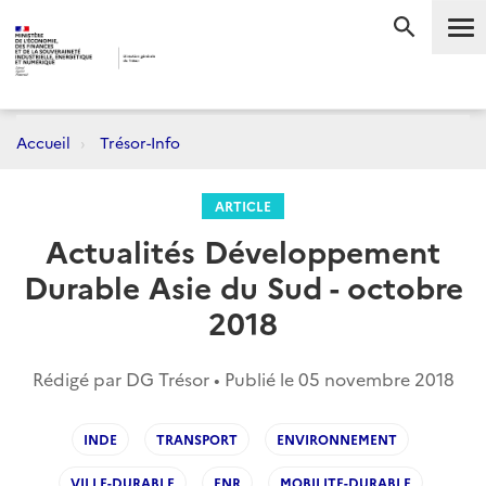
Me
RECHERC
Accueil
Trésor-Info
ARTICLE
Actualités Développement
Durable Asie du Sud - octobre
2018
Rédigé par DG Trésor • Publié le
05 novembre 2018
INDE
TRANSPORT
ENVIRONNEMENT
VILLE-DURABLE
ENR
MOBILITE-DURABLE