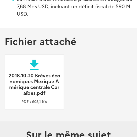
7,68 Mds USD, incluant un déficit fiscal de 590 M
USD.
Fichier attaché
file_download
2018-10 -10 Brèves éco
nomiques Mexique A
mérique centrale Car
aïbes.pdf
PDF • 603,1 Ko
Sur le même sujet