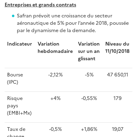
Entreprises et grands contrats
Safran prévoit une croissance du secteur
aéronautique de 5% pour l’année 2018, poussée
par le dynamisme de la demande.
Indicateur
Variation
Variation
Niveau du
hebdomadaire
sur un an
11/10/2018
glissant
Bourse
-2,12%
-5%
47 650,11
(IPC)
Risque
+4%
-0,55%
179
pays
(EMBI+Mx)
Taux de
-0,5%
+1,86%
19,07
change