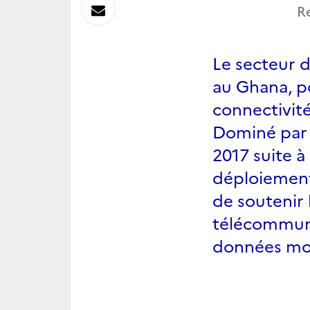
sur
Envoyer
R
Linkedin
par
Le secteur 
Messagerie
au Ghana, p
connectivité
Dominé par l
2017 suite à
déploiement
de soutenir
télécommuni
données mob