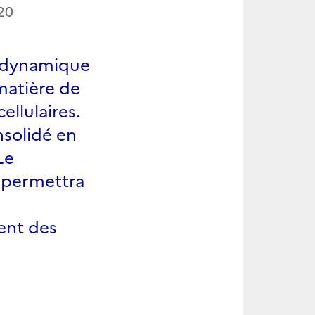
20
é dynamique
matière de
ellulaires.
nsolidé en
Le
 permettra
ent des