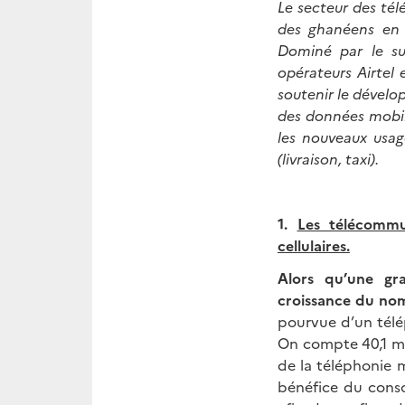
Le secteur des té
des ghanéens en m
Dominé par le su
opérateurs Airtel
soutenir le dével
des données mobil
les nouveaux usag
(livraison, taxi).
1.
Les télécommu
cellulaires.
Alors qu’une gr
croissance du nom
pourvue d’un tél
On compte 40,1 mi
de la téléphonie m
bénéfice du cons