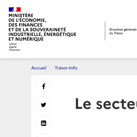
Accueil
Trésor-Info
Partager
Le sect
sur
Partager
Facebook
sur
Partager
Twitter