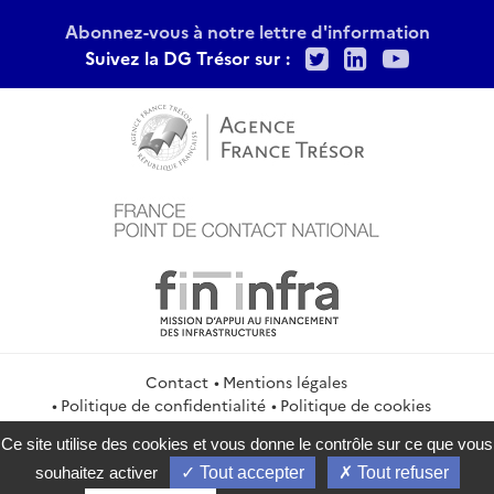
Abonnez-vous à notre lettre d'information
Twitter
LinkedIn
Youtu
Suivez la DG Trésor sur :
Contact
Mentions légales
Politique de confidentialité
Politique de cookies
Gestion des cookies
Flux RSS
Ce site utilise des cookies et vous donne le contrôle sur ce que vous
service-public.gouv.fr
legifrance.gouv.fr
info.gouv.fr
souhaitez activer
Tout accepter
Tout refuser
data.gouv.fr