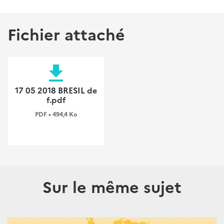
Fichier attaché
file_download
17 05 2018 BRESIL de
f.pdf
PDF • 494,4 Ko
Sur le même sujet