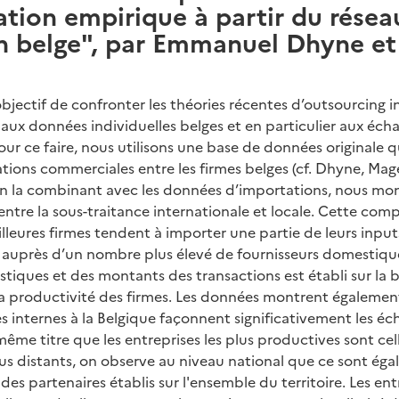
tion empirique à partir du résea
n belge", par Emmanuel Dhyne et
bjectif de confronter les théories récentes d’outsourcing in
) aux données individuelles belges et en particulier aux é
our ce faire, nous utilisons une base de données originale q
ations commerciales entre les firmes belges (cf. Dhyne, Ma
En la combinant avec les données d’importations, nous mo
tre la sous-traitance internationale et locale. Cette com
eilleures firmes tendent à importer une partie de leurs inpu
 auprès d’un nombre plus élevé de fournisseurs domestique
tiques et des montants des transactions est établi sur la b
la productivité des firmes. Les données montrent égalemen
les internes à la Belgique façonnent significativement les é
me titre que les entreprises les plus productives sont cel
us distants, on observe au niveau national que ce sont éga
des partenaires établis sur l'ensemble du territoire. Les ent