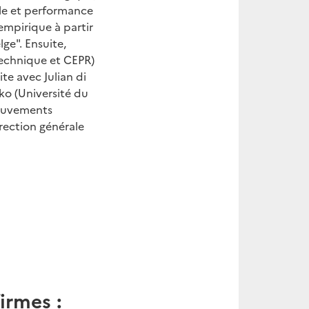
ale et performance
empirique à partir
ge". Ensuite,
technique et CEPR)
te avec Julian di
ko (Université du
mouvements
irection générale
irmes :