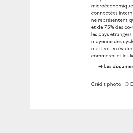
microéconomique a 
connectées intern
ne représentent qu
et de 75% des co-m
les pays étrangers
moyenne des cycles
mettent en évidenc
commerce et les li
➡️ Les document
Crédit photo : © 