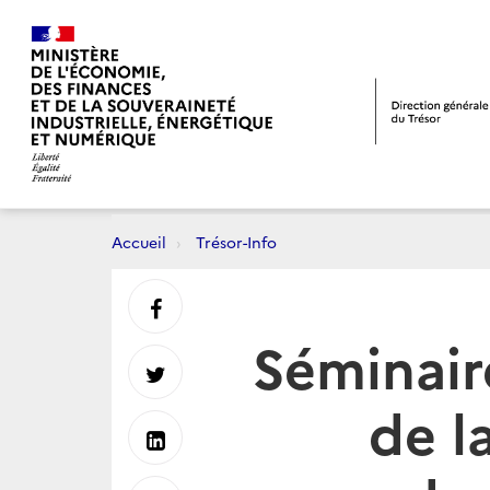
Accueil
Trésor-Info
Partager
Séminair
sur
Partager
de l
Facebook
sur
Partager
Twitter