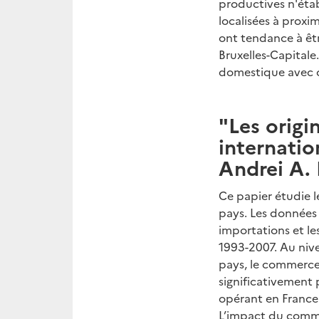
productives n'éta
localisées à proxi
ont tendance à êt
Bruxelles-Capital
domestique avec ch
"Les orig
internatio
Andrei A.
Ce papier étudie l
pays. Les données 
importations et les
1993-2007. Au nive
pays, le commerce 
significativement p
opérant en France 
L’impact du comme