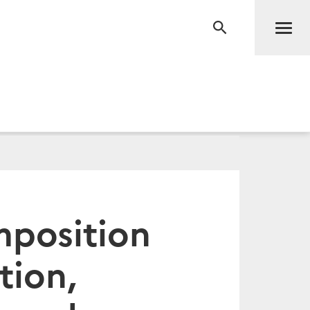
Men
RECHERCHE
mposition
tion,