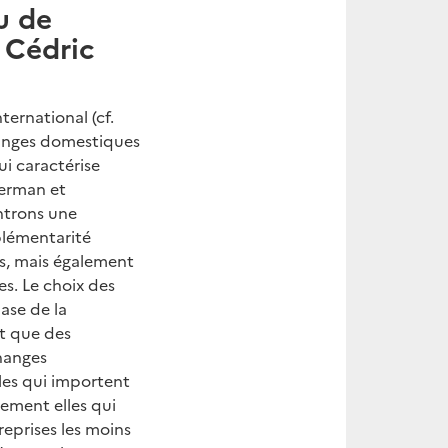
u de
 Cédric
ternational (cf.
changes domestiques
ui caractérise
german et
ntrons une
plémentarité
ts, mais également
s. Le choix des
ase de la
t que des
changes
les qui importent
lement elles qui
reprises les moins