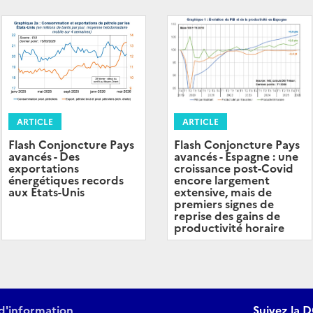
ARTICLE
ARTICLE
Flash Conjoncture Pays
Flash Conjoncture Pays
avancés - Espagne : une
avancés - Des
croissance post-Covid
exportations
encore largement
énergétiques records
extensive, mais de
aux États-Unis
premiers signes de
reprise des gains de
productivité horaire
d'information
Suivez la D