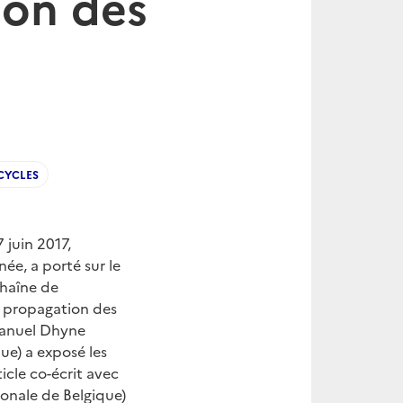
ion des
CYCLES
 juin 2017,
ée, a porté sur le
haîne de
t propagation des
manuel Dhyne
ue) a exposé les
icle co-écrit avec
onale de Belgique)