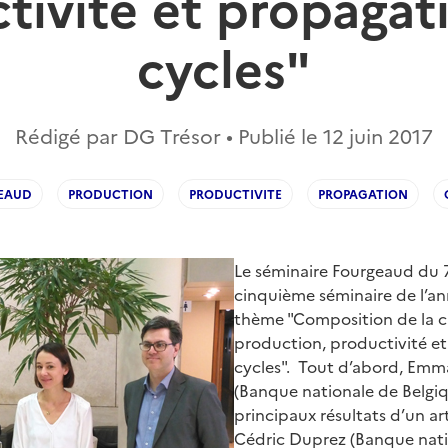
tivité et propagat
cycles"
Rédigé par DG Trésor • Publié le
12 juin 2017
EAUD
PRODUCTION
PRODUCTIVITE
PROPAGATION
Le séminaire Fourgeaud du 7
cinquième séminaire de l’ann
thème "Composition de la c
production, productivité e
cycles". Tout d’abord, Em
(Banque nationale de Belgiq
principaux résultats d’un art
Cédric Duprez (Banque nati