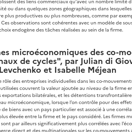
blissent des liens commerciaux qu'avec un nombre limité d
mité ou dans quelques zones géographiques dans lesquelles 
re plus productives ou plus nombreuses, comme par exempl
e. Ces observations sont cohérentes avec un modèle de sous
oix endogène des tâches réalisées au sein de la firme.
ines microéconomiques des co-m
naux de cycles", par Julian di Gio
 Levchenko et Isabelle Méjean
e rôle des entreprises individuelles dans les co-mouvement
utilisées couvrent la valeur ajoutée au niveau de la firme en
 exportations bilatérales, et les détentions transfrontalière
au microéconomique, lorsque l’on contrôle pour des effets 
de biens avec un pays particulier est associé à une corréla
lus élevée entre la firme et le pays considéré. Les firmes m
sont par ailleurs significativement plus corrélées avec l’é
rce direct et des multinationales sur les co-mouvements 