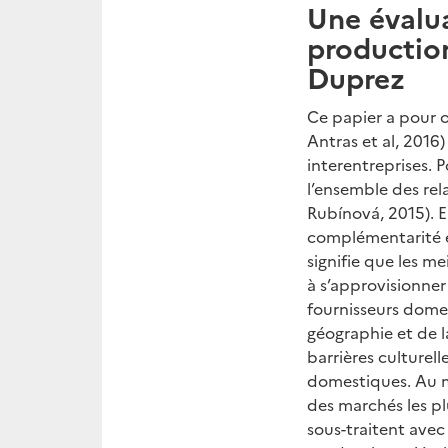
Une évalua
productio
Duprez
Ce papier a pour o
Antras et al, 2016
interentreprises. P
l’ensemble des rel
Rubínová, 2015). 
complémentarité en
signifie que les m
à s’approvisionner
fournisseurs domes
géographie et de 
barrières culturel
domestiques. Au mê
des marchés les pl
sous-traitent avec 