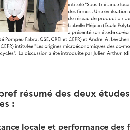
intitulé "Sous-traitance loc
des firmes : Une évaluation 
du réseau de production bel
Isabelle Méjean (École Poly
a présenté son étude co-écri
ité Pompeu Fabra, GSE, CREI et CEPR) et Andrei A. Levchen
 CEPR) intitulée "Les origines microéconomiques des co-
cycles". La discussion a été introduite par Julien Arthur (d
 bref résumé des deux études
es :
tance locale et performance des f