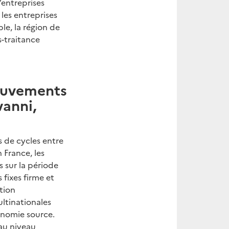
’entreprises
les entreprises
e, la région de
-traitance
ouvements
vanni,
s de cycles entre
 France, les
s sur la période
fixes firme et
tion
ultinationales
conomie source.
au niveau