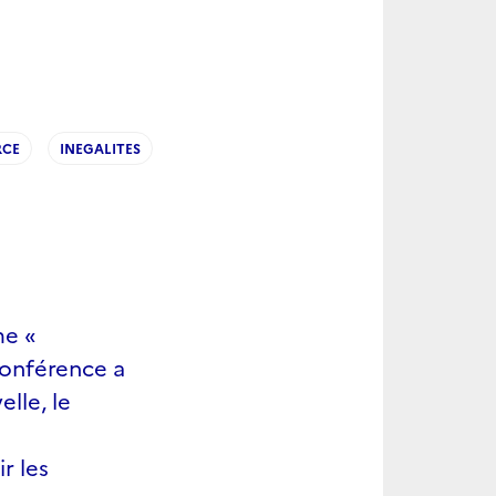
CE
INEGALITES
me «
conférence a
lle, le
r les