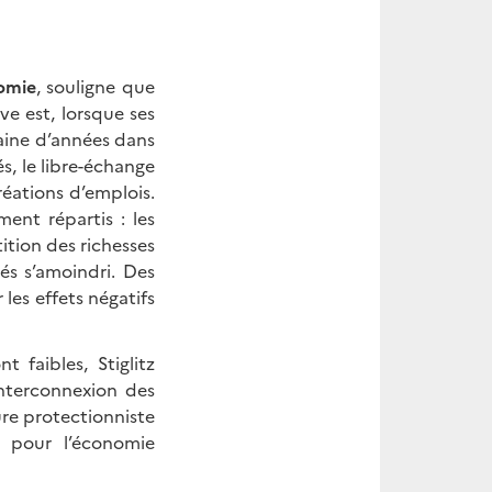
nomie
, souligne que
ve est, lorsque ses
taine d’années dans
, le libre-échange
réations d’emplois.
ent répartis : les
tition des richesses
és s’amoindri. Des
es effets négatifs
faibles, Stiglitz
interconnexion des
ure protectionniste
e pour l’économie