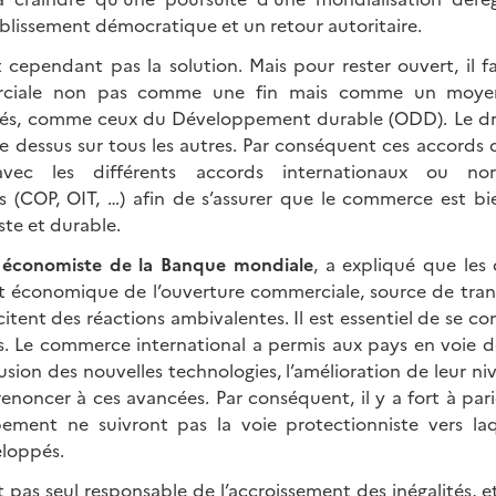
blissement démocratique et un retour autoritaire.
 cependant pas la solution. Mais pour rester ouvert, il f
rciale non pas comme une fin mais comme un moyen
levés, comme ceux du Développement durable (ODD). Le dr
e dessus sur tous les autres. Par conséquent ces accords 
vec les différents accords internationaux ou nor
 (COP, OIT, …) afin de s’assurer que le commerce est bi
ste et durable.
 économiste de la Banque mondiale
, a expliqué que les
t économique de l’ouverture commerciale, source de tran
tent des réactions ambivalentes. Il est essentiel de se co
ts. Le commerce international a permis aux pays en voie
fusion des nouvelles technologies, l’amélioration de leur n
renoncer à ces avancées. Par conséquent, il y a fort à par
ement ne suivront pas la voie protectionniste vers laq
eloppés.
pas seul responsable de l’accroissement des inégalités, et 