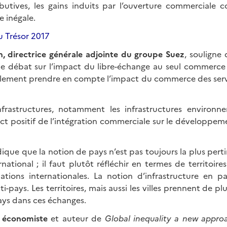
ributives, les gains induits par l’ouverture commerciale c
e inégale.
 directrice générale adjointe du groupe Suez
, souligne 
 le débat sur l’impact du libre-échange au seul commerc
galement prendre en compte l’impact du commerce des servi
nfrastructures, notamment les infrastructures environn
ct positif de l’intégration commerciale sur le développeme
 indique que la notion de pays n’est pas toujours la plus per
ational ; il faut plutôt réfléchir en termes de territoire
ations internationales. La notion d’infrastructure en par
i-pays. Les territoires, mais aussi les villes prennent de pl
ays dans ces échanges.
, économiste
et auteur de
Global inequality a new appro