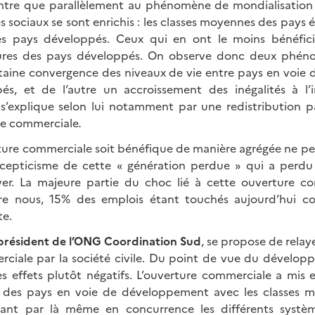
tre que parallèlement au phénomène de mondialisation 
 sociaux se sont enrichis : les classes moyennes des pays 
des pays développés. Ceux qui en ont le moins bénéficié
ures des pays développés. On observe donc deux phéno
taine convergence des niveaux de vie entre pays en voi
és, et de l’autre un accroissement des inégalités à l’i
s’explique selon lui notamment par une redistribution p
ure commerciale
.
erture commerciale soit bénéfique de manière agrégée ne p
cepticisme de cette « génération perdue » qui a perdu
ver. La majeure partie du choc lié à cette ouverture c
re nous, 15% des emplois étant touchés aujourd’hui c
te.
 président de l’ONG Coordination Sud
, se propose de relay
rciale par la société civile. Du point de vue du dévelo
s effets plutôt négatifs. L’ouverture commerciale a mis 
 des pays en voie de développement avec les classes 
ant par là même en concurrence les différents systèm