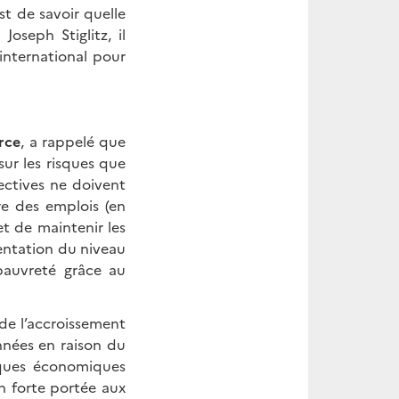
t de savoir quelle
oseph Stiglitz, il
international pour
rce
, a rappelé que
ur les risques que
ectives ne doivent
re des emplois (en
t de maintenir les
entation du niveau
 pauvreté grâce au
de l’accroissement
années en raison du
iques économiques
on forte portée aux