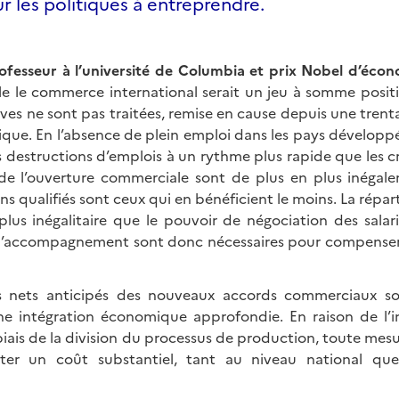
ur les politiques à entreprendre.
professeur à l’université de Columbia et prix Nobel d’éco
lle le commerce international serait un jeu à somme positi
ives ne sont pas traitées, remise en cause depuis une tren
ue. En l’absence de plein emploi dans les pays développés
 destructions d’emplois à un rythme plus rapide que les c
 de l’ouverture commerciale sont de plus en plus inégalem
ins qualifiés sont ceux qui en bénéficient le moins. La répar
plus inégalitaire que le pouvoir de négociation des salari
d’accompagnement sont donc nécessaires pour compenser l
s nets anticipés des nouveaux accords commerciaux sont 
ne intégration économique approfondie. En raison de l’
iais de la division du processus de production, toute mes
nter un coût substantiel, tant au niveau national qu