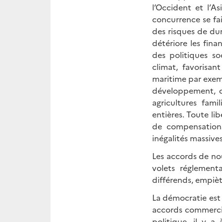
l’Occident et l’A
concurrence se fa
des risques de dum
détériore les fin
des politiques so
climat, favorisa
maritime par exemp
développement, o
agricultures fami
entières. Toute li
de compensations
inégalités massiv
Les accords de no
volets réglementa
différends, empiète
La démocratie est
accords commercia
politique, il y 