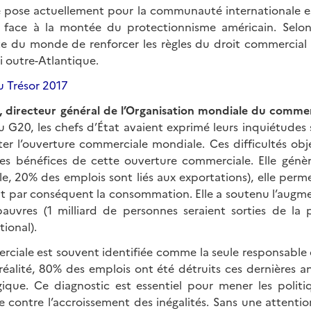
e pose actuellement pour la communauté internationale es
face à la montée du protectionnisme américain. Selon J
te du monde de renforcer les règles du droit commercial 
i outre-Atlantique.
 directeur général de l’Organisation mondiale du comme
 G20, les chefs d’État avaient exprimé leurs inquiétudes s
er l’ouverture commerciale mondiale. Ces difficultés obj
 les bénéfices de cette ouverture commerciale. Elle génè
e, 20% des emplois sont liés aux exportations), elle perme
ent par conséquent la consommation. Elle a soutenu l’augm
auvres (1 milliard de personnes seraient sorties de la
ional).
rciale est souvent identifiée comme la seule responsable 
 réalité, 80% des emplois ont été détruits ces dernières 
gique. Ce diagnostic est essentiel pour mener les polit
e contre l’accroissement des inégalités. Sans une attenti