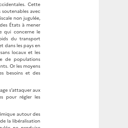
ccidentales. Cette
s soutenables avec
iscale non jugulée,
 des États à mener
ce qui concerne le
oids du transport
et dans les pays en
ans locaux et les
nce de populations
ants. Or les moyens
es besoins et des
age s’attaquer aux
es pour régler les
lémique autour des
 la libéralisation
gulée ne produise