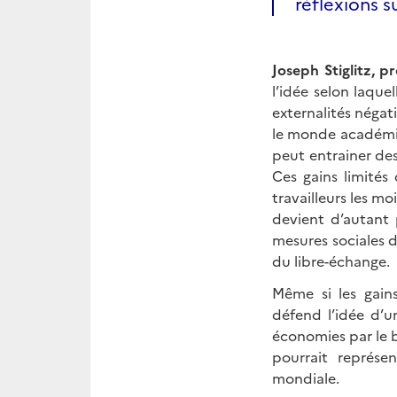
réflexions s
Joseph Stiglitz, 
l’idée selon laque
externalités négat
le monde académiq
peut entrainer des
Ces gains limités
travailleurs les mo
devient d’autant 
mesures sociales 
du libre-échange.
Même si les gain
défend l’idée d’u
économies par le b
pourrait représe
mondiale.