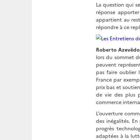
La question qui s
réponse apporter 
appartient au res
répondre à ce repl
Roberto Azevêdo,
lors du sommet du
peuvent représent
pas faire oublier
France par exempl
prix bas et souti
de vie des plus p
commerce internat
L’ouverture comme
des inégalités. En
progrès technolo
adaptées à la lutt