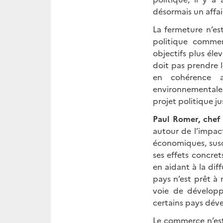
désormais un affai
La fermeture n’est
politique comme
objectifs plus é
doit pas prendre l
en cohérence a
environnementales
projet politique ju
Paul Romer, chef
autour de l’impac
économiques, susci
ses effets concre
en aidant à la dif
pays n’est prêt à 
voie de développ
certains pays dév
Le commerce n’est 