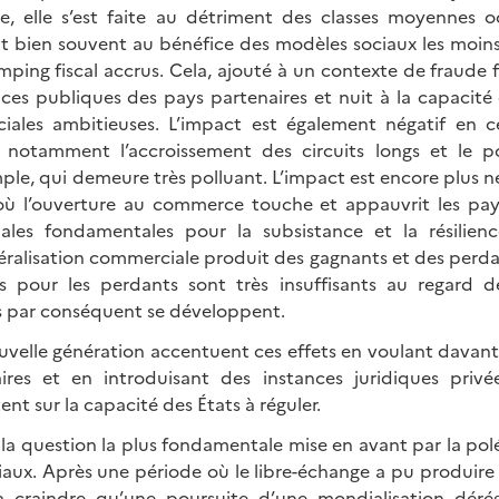
sie, elle s’est faite au détriment des classes moyennes o
it bien souvent au bénéfice des modèles sociaux les moin
ping fiscal accrus. Cela, ajouté à un contexte de fraude f
ances publiques des pays partenaires et nuit à la capacité
ciales ambitieuses. L’impact est également négatif en 
nt notamment l’accroissement des circuits longs et le p
le, qui demeure très polluant. L’impact est encore plus n
ù l’ouverture au commerce touche et appauvrit les pays
liales fondamentales pour la subsistance et la résilie
béralisation commerciale produit des gagnants et des perd
 pour les perdants sont très insuffisants au regard d
es par conséquent se développent.
uvelle génération accentuent ces effets en voulant davant
ires et en introduisant des instances juridiques privé
nt sur la capacité des États à réguler.
 la question la plus fondamentale mise en avant par la po
ux. Après une période où le libre-échange a pu produire de
a à craindre qu’une poursuite d’une mondialisation déré