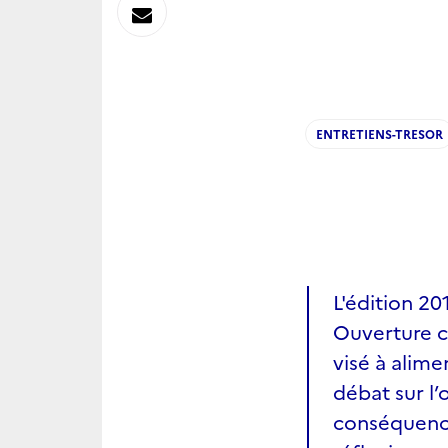
sur
Envoyer
Linkedin
par
Messagerie
ENTRETIENS-TRESOR
L'édition 2
Ouverture c
visé à alime
débat sur l
conséquences