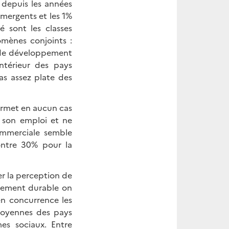
depuis les années
émergents et les 1%
 sont les classes
mènes conjoints :
e de développement
ntérieur des pays
as assez plate des
ermet en aucun cas
 son emploi et ne
ommerciale semble
ontre 30% pour la
er la perception de
ppement durable on
en concurrence les
moyennes des pays
es sociaux. Entre