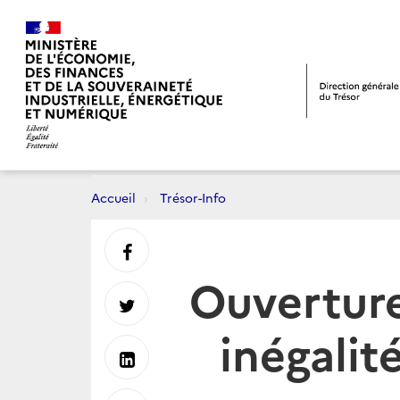
Accueil
Trésor-Info
Partager
Ouverture
sur
Partager
inégalit
Facebook
sur
Partager
Twitter