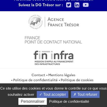
Twitter
LinkedIn
Youtu
Suivez la DG Trésor sur :
Contact
Mentions légales
Politique de confidentialité
Politique de cookies
Gestion des cookies
Ce site utilise des cookies et vous donne le contrôle sur ce que vous
service-public.gouv.fr
legifrance.gouv.fr
info.gouv.fr
souhaitez activer
Tout accepter
Tout refuser
data.gouv.fr
Personnaliser
Politique de confidentialité
2026 Direction générale du Trésor