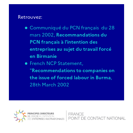
Retrouvez:
Communiqué du PCN français du 28
mars 2002,
R
ecommandations du
PCN français à l'intention des
entreprises au sujet du travail forcé
en Birmanie
French NCP
Statement,
"
Recommendations to companies on
the issue of forced labour in Burma
,
28th March 2002