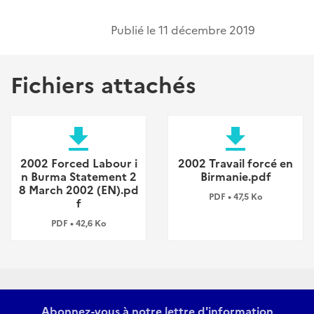
Publié le
11 décembre 2019
Fichiers attachés
file_download
file_download
2002 Forced Labour i
2002 Travail forcé en
n Burma Statement 2
Birmanie.pdf
8 March 2002 (EN).pd
PDF • 47,5 Ko
f
PDF • 42,6 Ko
Abonnez-vous à notre lettre d'information