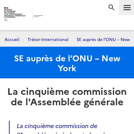
Me
RECHERC
Accueil
Trésor-International
SE auprès de l’ONU – New Y
SE auprès de l’ONU – New
York
La cinquième commission
de l'Assemblée générale
La cinquième commission de