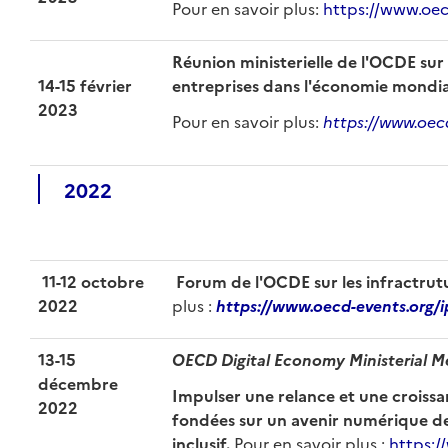
Pour en savoir plus:
https://www.oec
Réunion ministerielle de l'OCDE
sur
14-15 février
entreprises dans l'économie mondia
2023
Pour en savoir plus:
https://www.oecd
2022
11-12 octobre
Forum de l'OCDE sur les infractru
2022
plus :
https://www.oecd-events.org/
13-15
OECD Digital Economy Ministerial M
décembre
Impulser une relance et une crois
2022
fondées sur un avenir numérique de
inclusif.
Pour en savoir plus :
https:/