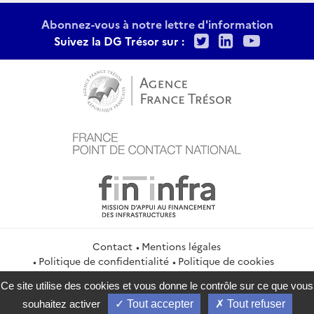
Abonnez-vous à notre lettre d'information
Twitter
LinkedIn
Youtu
Suivez la DG Trésor sur :
Contact
Mentions légales
Politique de confidentialité
Politique de cookies
Gestion des cookies
Ce site utilise des cookies et vous donne le contrôle sur ce que vous
service-public.gouv.fr
legifrance.gouv.fr
info.gouv.fr
souhaitez activer
Tout accepter
Tout refuser