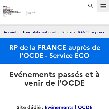
Me
RECHERC
Accueil
Trésor-International
RP de la FRANCE auprès de 
RP de la FRANCE auprès de
l'OCDE - Service ECO
Evénements passés et à
venir de l'OCDE
Site dédié :
Événements | OCDE