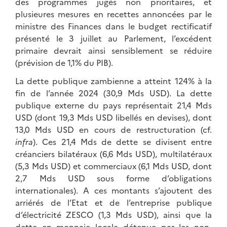
des programmes jugés non prioritaires, et
plusieures mesures en recettes annoncées par le
ministre des Finances dans le budget rectificatif
présenté le 3 juillet au Parlement, l’excédent
primaire devrait ainsi sensiblement se réduire
(prévision de 1,1% du PIB).
La dette publique zambienne a atteint 124% à la
fin de l’année 2024 (30,9 Mds USD). La dette
publique externe du pays représentait 21,4 Mds
USD (dont 19,3 Mds USD libellés en devises), dont
13,0 Mds USD en cours de restructuration (cf.
infra
). Ces 21,4 Mds de dette se divisent entre
créanciers bilatéraux (6,6 Mds USD), multilatéraux
(5,3 Mds USD) et commerciaux (6,1 Mds USD, dont
2,7 Mds USD sous forme d’obligations
internationales). A ces montants s’ajoutent des
arriérés de l’Etat et de l’entreprise publique
d’électricité ZESCO (1,3 Mds USD), ainsi que la
dette en monnaie locale détenue par les non-