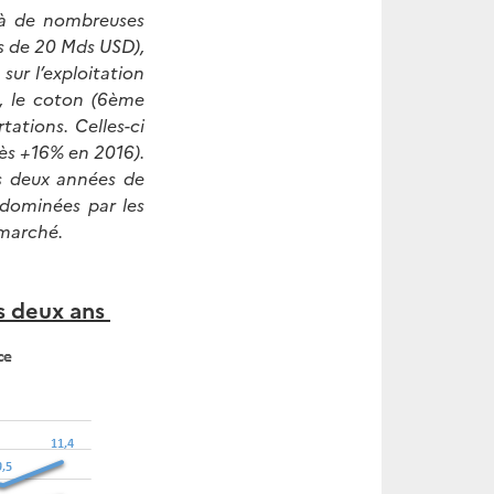
 à de nombreuses
s de 20 Mds USD),
ur l’exploitation
), le coton (6ème
tations. Celles-ci
ès +16% en 2016).
ès deux années de
 dominées par les
 marché.
is deux ans