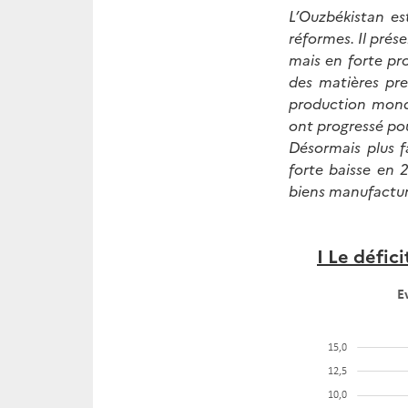
L’Ouzbékistan e
réformes. Il pré
mais en forte pr
des matières pre
production mondia
ont progressé po
Désormais plus f
forte baisse en 
biens manufactur
I Le défic