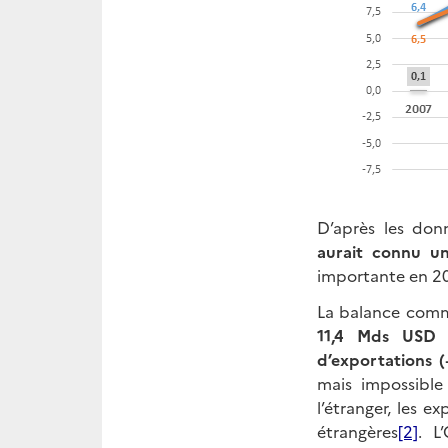
D’après les don
aurait connu un
importante en 20
La balance comme
11,4 Mds USD 
d’exportations 
mais impossible 
l’étranger, les 
étrangères
[2]
. L