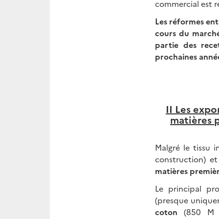
commercial est ré
Les réformes ent
cours du marché 
partie des recet
prochaines anné
II Les exp
matières 
Malgré le tissu 
construction) et
matières premiè
Le principal pr
(presque uniquem
coton
(850 M U