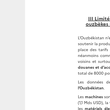
III Limit
ouzbèkes 
L’Ouzbékistan n’
soutenir la prod
place des tarifs
néanmoins commen
voisins et surto
douanes et d’acc
total de 8000 pou
Les données de
l’Ouzbékistan
.
Les
machines
son
(1,1 Mds USD), la
les
matériels éle