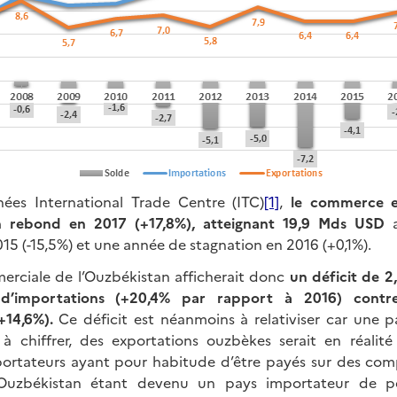
nées International Trade Centre (ITC)
[1]
,
le commerce e
 rebond en 2017 (+17,8%), atteignant 19,9 Mds
USD
a
15 (-15,5%) et une année de stagnation en 2016 (+0,1%).
rciale de l’Ouzbékistan afficherait donc
un déficit de 2
d’importations (+20,4% par rapport à 2016) cont
(+14,6%).
Ce déficit est néanmoins à relativiser car une p
à chiffrer, des exportations ouzbèkes serait en réalit
exportateurs ayant pour habitude d’être payés sur des c
’Ouzbékistan étant devenu un pays importateur de pét