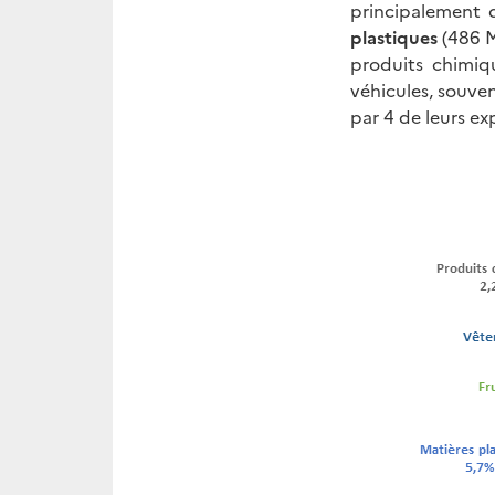
principalement 
plastiques
(486 M
produits chimiq
véhicules, souve
par 4 de leurs e