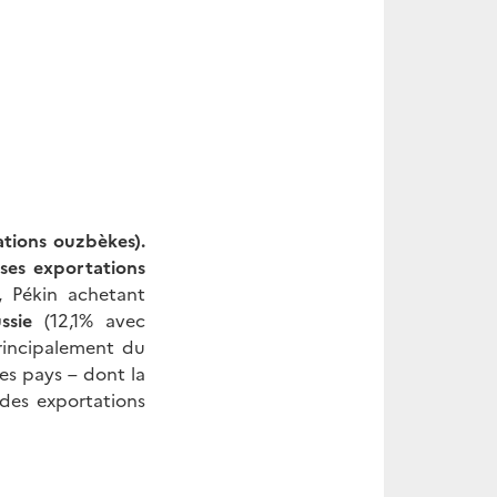
ations ouzbèkes).
ses exportations
, Pékin achetant
ssie
(12,1% avec
rincipalement du
res pays – dont la
es exportations