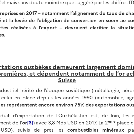
el mais sans doute moindre que suggéré par les chiffres IT
reprises en 2017 – notamment l’alignement du taux de chang
et la levée de l’obligation de conversion en soum au cou
tes réalisées à l’export – devraient clarifier la situa
es.
ortations ouzbèkes demeurent largement domin
premières, et dépendent notamment de l’or ach
Suisse
industriel hérité de l’époque soviétique (métallurgie, aéro
 celui en place depuis les années 1990 (automobile, agr
res représentent encore environ 75% des exportations ou
oduit d’exportation de l’Ouzbékistan est, de loin, les
ème
ent de l’
or
[3]
) avec 3,8 Mds USD en 2017. La 2
place e
SD), suivis de près les
combustibles minéraux
par