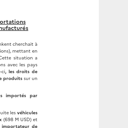
portations
nufacturés
hkent cherchait à
ions), mettant en
Cette situation a
ons avec les pays
-ci
, les droits de
e produits
sur un
ts importés par
uite les
véhicules
x
(698 M USD) et
 importateur de