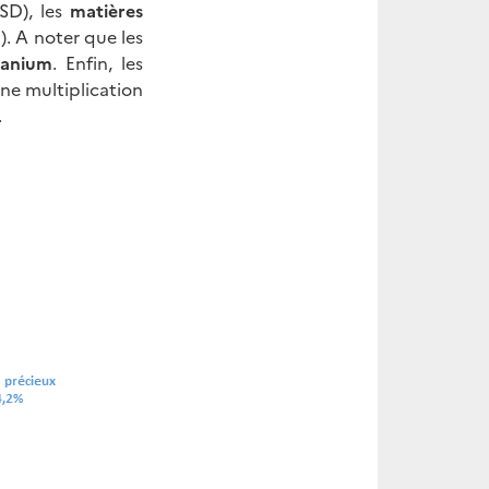
D), les
matières
. A noter que les
ranium
. Enfin, les
ne multiplication
.