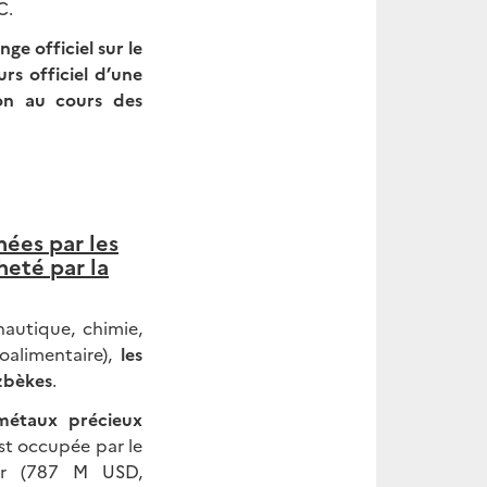
C.
e officiel sur le
rs officiel d’une
tion au cours des
ées par les
eté par la
nautique, chimie,
oalimentaire),
les
zbèkes
.
métaux précieux
st occupée par le
 (787 M USD,