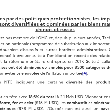
ées par des politiques protectionnistes, les im
sont diversifiées et dominées par les biens ma
chinois et russes
est pas membre de l’OMC et, depuis plusieurs années, Tac
uction nationale (programme de substitution aux importat
 douaniers dissuasifs et autres barrières administratives. 
cé à évoluer suite à l’amélioration récente des relati
ut la réforme monétaire entreprise en 2017. Suite à celle
ises ont été diminués ou annulés pour 3500 catégories d
r éviter une envolée de l’inflation importée
[4]
.
 l’ITC indiquent une certaine
diversité des produi
t en tête avec
18,6% du total
à 2,1 Mds USD. Viennent ens
fonte, fer et acier
(915 M USD), les
combustibles minérau
ctriques
(676 M USD). L’Ouzbékistan est aussi un
pays