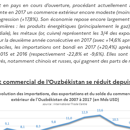
st en pays en cours d’ouverture, procédant actuellement
sente en 2017 un commerce extérieur encore modeste (moin
ogression (+17,8%). Son économie repose encore largement s
mières : les produits énergétiques (principalement le gaz
le), les métaux (or, cuivre) représentent les 3/4 des expor
ur la deuxième année consécutive en 2017 (avec +14,6% apr
aciles, les importations ont bondi en 2017 (+20,4%) apr
2015 et 2016 (respectivement -22,8% et -9,6%). Elles sont
és, notamment chinois et russes, qui gagnent des parts de
it commercial de l’Ouzbékistan se réduit depu