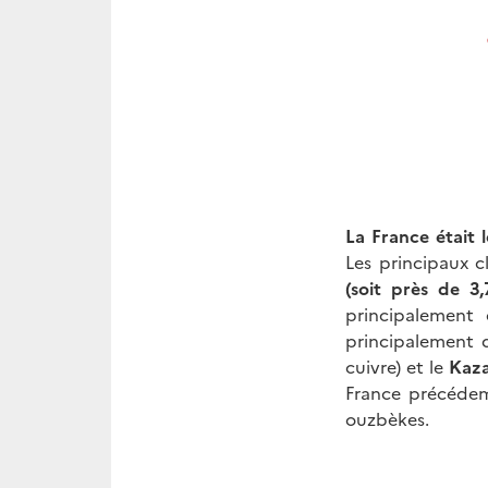
La France était l
Les principaux c
(soit près de 3
principalement
principalement d
cuivre) et le
Kaz
France précéde
ouzbèkes.