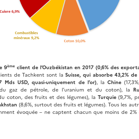
ème
e 9
client de l’Ouzbékistan en 2017 (0,6% des export
lients de Tachkent sont la
Suisse, qui absorbe 43,2% de 
,7 Mds USD, quasi-uniquement de l’or)
, la
Chine
(17,3%
 du gaz de pétrole, de l’uranium et du coton), la
Ru
u coton, des fruits et des légumes), la
Turquie
(9,7%, p
akhstan
(8,6%, surtout des fruits et légumes). Tous les aut
mment évoquée – ne captent chacun que moins de 2% d