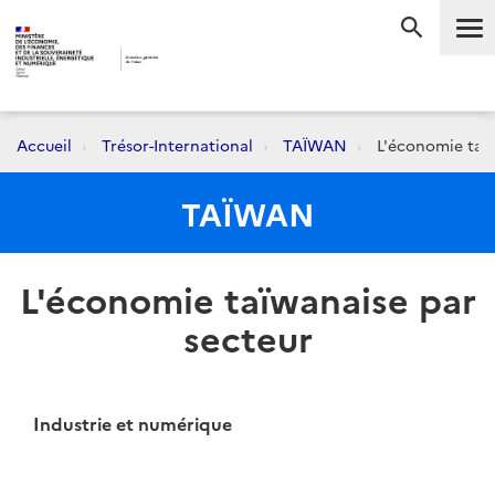
Me
RECHERC
Accueil
Trésor-International
TAÏWAN
L'économie taïw
TAÏWAN
L'économie taïwanaise par
secteur
Industrie et numérique