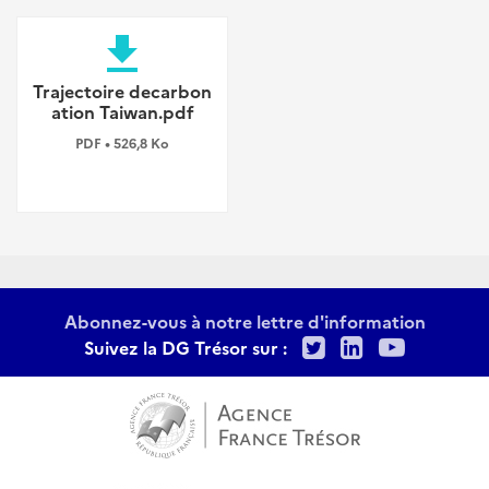
file_download
Trajectoire decarbon
ation Taiwan.pdf
PDF • 526,8 Ko
Abonnez-vous à notre lettre d'information
Twitter
LinkedIn
Youtu
Suivez la DG Trésor sur :