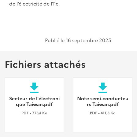
de l’électricité de l’île.
Publié le
16 septembre 2025
Fichiers attachés
file_download
file_download
Secteur de l'électroni
Note semi-conducteu
que Taiwan.pdf
rs Taiwan.pdf
PDF • 773,4 Ko
PDF • 411,3 Ko