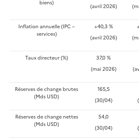
biens)
(avril 2026)
(m
Inflation annuelle (IPC –
+40,3 %
services)
(avril 2026)
(m
Taux directeur (%)
37,0 %
(mai 2026)
(a
Réserves de change brutes
165,5
(Mds USD)
(30/04)
Réserves de change nettes
54,0
(Mds USD)
(30/04)