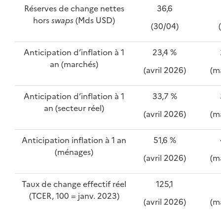
Réserves de change nettes
36,6
hors
swaps
(Mds USD)
(30/04)
Anticipation d’inflation à 1
23,4 %
an (marchés)
(avril 2026)
(m
Anticipation d’inflation à 1
33,7 %
an (secteur réel)
(avril 2026)
(m
Anticipation inflation à 1 an
51,6 %
(ménages)
(avril 2026)
(m
Taux de change effectif réel
125,1
(TCER, 100 = janv. 2023)
(avril 2026)
(m