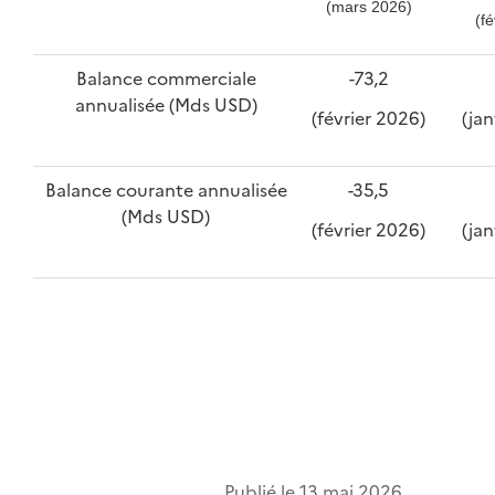
(mars 2026)
(fé
Balance commerciale
-73,2
annualisée (Mds USD)
(février 2026)
(ja
Balance courante annualisée
-35,5
(Mds USD)
(février 2026)
(ja
Publié le
13 mai 2026