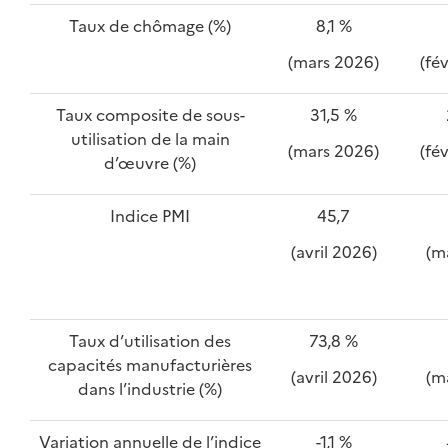
Taux de chômage (%)
8,1 %
(mars 2026)
(fé
Taux composite de sous-
31,5 %
utilisation de la main
(mars 2026)
(fé
d’œuvre (%)
Indice PMI
45,7
(avril 2026)
(m
Taux d’utilisation des
73,8 %
capacités manufacturières
(avril 2026)
(m
dans l’industrie (%)
Variation annuelle de l’indice
-1,1 %