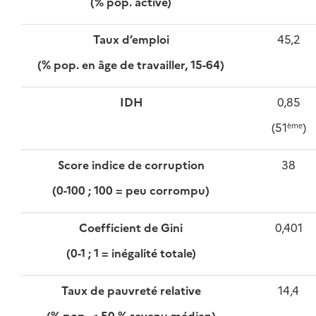
(% pop. active)
Taux d’emploi
45,2
(% pop. en âge de travailler, 15-64)
IDH
0,85
(51
)
ème
Score indice de corruption
38
(0-100 ; 100 = peu corrompu)
Coefficient de Gini
0,401
(0-1 ; 1 = inégalité totale)
Taux de pauvreté relative
14,4
(% pop. < 50 % revenu médian)