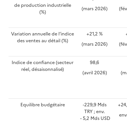
de production industrielle
(mars 2026)
(fé
(%)
Variation annuelle de l’indice
+21,2 %
des ventes au détail (%)
(mars 2026)
(fé
Indice de confiance (secteur
98,6
réel, désaisonnalisé)
(avril 2026)
(m
Equilibre budgétaire
-229,9 Mds
+24,
TRY ; env.
env
- 5,2 Mds USD