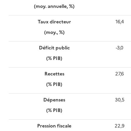
(moy. annuelle, %)
Taux directeur
16,4
(moy., %)
Déficit public
-3,0
(% PIB)
Recettes
27,6
(% PIB)
Dépenses
30,5
(% PIB)
Pression fiscale
22,9