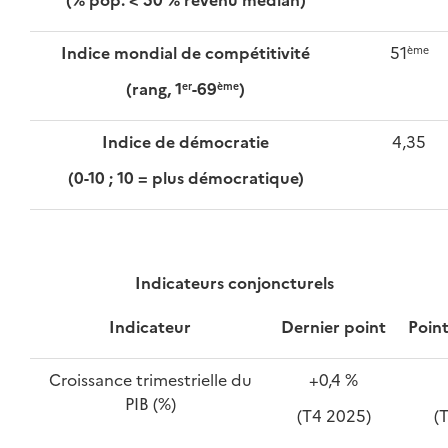
Indice mondial de compétitivité
51
ème
(rang, 1
-69
)
er
ème
Indice de démocratie
4,35
(0-10 ; 10 = plus démocratique)
Indicateurs conjoncturels
Indicateur
Dernier point
Poin
Croissance trimestrielle du
+0,4 %
PIB (%)
(T4 2025)
(