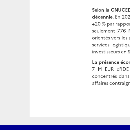
Selon la CNUCED,
décennie
. En 20
+20 % par rappor
seulement 776 M
orientés vers le
services logisti
investisseurs en 
La présence écon
7 M EUR d’IDE 
concentrés dans 
affaires contraig