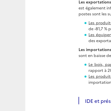
Les exportations
est également in
postes sont les su
Les produit
de -81,7 % 
Les équipem
des exporta
Les importations
sont en baisse de
Le bois, pa
rapport à 2
Les produit
importation
IDE et pré