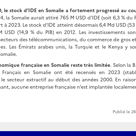
 le stock d’IDE en Somalie a fortement progressé au cou
24, la Somalie aurait attiré 765 M USD d’IDE (soit 6,3 % du 
t à 2023. Le stock d’IDE atteint désormais 6,4 Md USD (53 
 USD (14,9 % du PIB) en 2012. Les investissements son
s secteurs des télécommunications, du commerce de gros et 
ques. Les Émirats arabes unis, la Turquie et le Kenya y so
Somalie.
omique française en Somalie reste très limitée
. Selon la 
Français en Somalie ont été recensés en 2023 (stabl
le secteur extractif au début des années 2000. En raiso
nant, aucune entreprise française n’est implantée localeme
Publié le
24