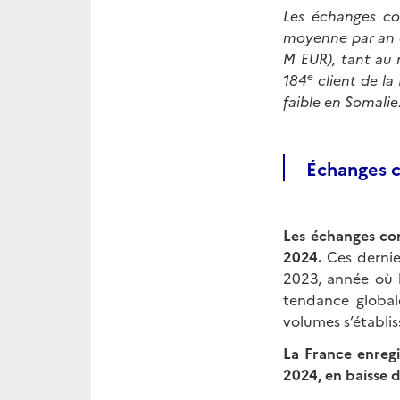
Les échanges co
moyenne par an en
M EUR), tant au 
e
184
client de la
faible en Somalie
Échanges 
Les échanges com
2024.
Ces dernie
2023, année où l
tendance global
volumes s’établi
La France enreg
2024, en baisse 