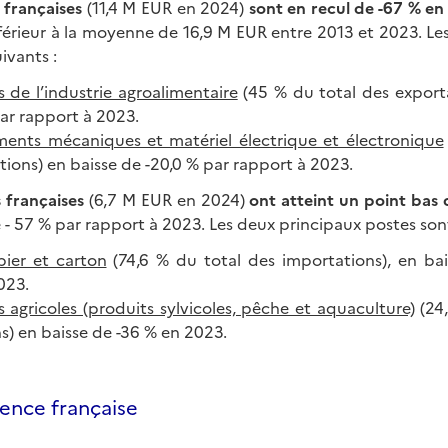
 françaises
(11,4 M EUR en 2024)
sont en recul de -67 % en
férieur à la moyenne de 16,9 M EUR entre 2013 et 2023. Le
ivants :
s de l’industrie agroalimentaire
(45 % du total des exporta
par rapport à 2023.
ents mécaniques et matériel électrique et électronique
tions) en baisse de -20,0 % par rapport à 2023.
 françaises
(6,7 M EUR en 2024)
ont atteint un point bas 
 - 57 % par rapport à 2023. Les deux principaux postes sont 
pier et carton
(74,6 % du total des importations), en ba
023.
s agricoles (produits sylvicoles, pêche et aquaculture)
(24,
s) en baisse de -36 % en 2023.
sence française