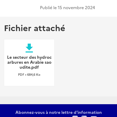
Publié le
15 novembre 2024
Fichier attaché
file_download
Le secteur des hydroc
arbures en Arabie sao
udite.pdf
PDF • 684,6 Ko
Abonnez-vous à notre lettre d'information