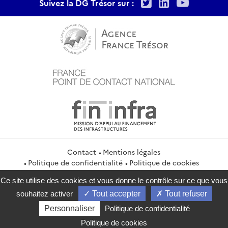
Twitter
LinkedIn
Youtu
Suivez la DG Trésor sur :
Contact
Mentions légales
Politique de confidentialité
Politique de cookies
Gestion des cookies
Ce site utilise des cookies et vous donne le contrôle sur ce que vous
service-public.gouv.fr
legifrance.gouv.fr
info.gouv.fr
souhaitez activer
Tout accepter
Tout refuser
data.gouv.fr
Personnaliser
Politique de confidentialité
2026 Direction générale du Trésor
Politique de cookies