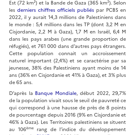
Est (72 km²) et la Bande de Gaza (365 km²). Selon
les
derniers chiffres officiels publiés
par PCBS en
2022, il y aurait 14,3 millions de Palestiniens dans
le monde : 5,4 millions dans les TP (dont 3,2 M en
Cisjordanie, 2,2 M à Gaza), 1,7 M en Israël, 6,4 M
dans les pays arabes (une grande proportion de
réfugiés), et 761 000 dans d’autres pays étrangers.
Cette population connait un accroissement
naturel important (2,4%) et se caractérise par sa
jeunesse, 38% des Palestiniens ayant moins de 14
ans (36% en Cisjordanie et 41% à Gaza), et 3% plus
de 65 ans.
D’après la
Banque Mondiale
, début 2022, 29,7%
de la population vivait sous le seuil de pauvreté ce
qui correspond à une hausse de près de 8 points
de pourcentage depuis 2016 (9% en Cisjordanie et
46% à Gaza). Les Territoires palestiniens se situent
ème
au 106
rang de l’indice du développement