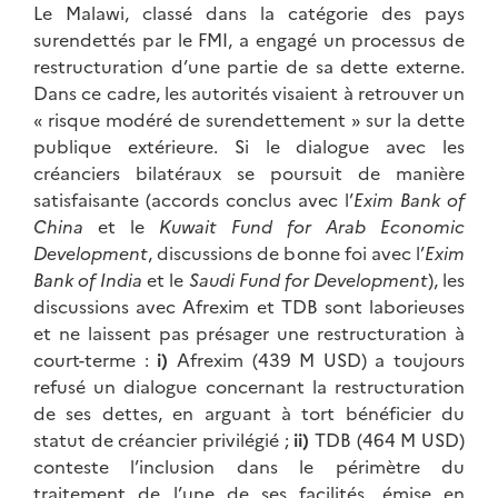
Le Malawi, classé dans la catégorie des pays
surendettés par le FMI, a engagé un processus de
restructuration d’une partie de sa dette externe.
Dans ce cadre, les autorités visaient à retrouver un
« risque modéré de surendettement » sur la dette
publique extérieure. Si le dialogue avec les
créanciers bilatéraux se poursuit de manière
satisfaisante (accords conclus avec l’
Exim Bank of
China
et le
Kuwait Fund for Arab Economic
Development
, discussions de bonne foi avec l’
Exim
Bank of India
et le
Saudi Fund for Development
), les
discussions avec Afrexim et TDB sont laborieuses
et ne laissent pas présager une restructuration à
court-terme :
i)
Afrexim (439 M USD) a toujours
refusé un dialogue concernant la restructuration
de ses dettes, en arguant à tort bénéficier du
statut de créancier privilégié ;
ii)
TDB (464 M USD)
conteste l’inclusion dans le périmètre du
traitement de l’une de ses facilités, émise en