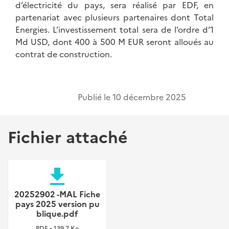
d’électricité du pays, sera réalisé par EDF, en
partenariat avec plusieurs partenaires dont Total
Energies. L’investissement total sera de l’ordre d’1
Md USD, dont 400 à 500 M EUR seront alloués au
contrat de construction.
Publié le
10 décembre 2025
Fichier attaché
file_download
20252902 -MAL Fiche
pays 2025 version pu
blique.pdf
PDF • 139,7 Ko