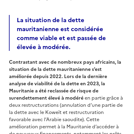
La situation de la dette
mauritanienne est considérée
comme viable et
est pass
é
e de
é
lev
é
e
à
mod
é
r
é
e.
Contrastant avec de nombreux pays africains, la
situation de la dette mauritanienne s’est
améliorée depuis 2022. Lors de la dernière
analyse de viabilité de la dette en 2023,
la
Mauritanie a été reclassée de risque de
surendettement élevé à modéré
en partie grâce à
deux restructurations (annulation d’une partie de
la dette avec le Koweït et restructuration
favorable avec l’Arabie saoudite). Cette
amélioration permet à la Mauritanie d’accéder à
de nouveaux financements, notamment les prêts