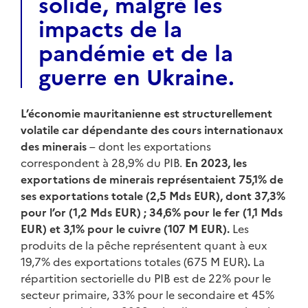
solide, malgré les
impacts de la
pandémie et de la
guerre en Ukraine.
L’économie mauritanienne est structurellement
volatile car dépendante des cours internationaux
des minerais
– dont les exportations
correspondent à 28,9% du PIB.
En 2023,
les
exportations de minerais repr
é
sentaient 75,1% de
ses exportations totale (2,5 Mds EUR), dont 37,3%
pour l
’
or (1,2 Mds EUR)
; 34,6% pour le fer (1,1 Mds
EUR) et 3,1% pour le cuivre (107 M EUR).
Les
produits de la pêche représentent quant à eux
19,7% des exportations totales (675 M EUR)
.
La
répartition sectorielle du PIB est de 22% pour le
secteur primaire, 33% pour le secondaire et 45%