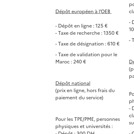
po
Dépôt européen à l’OEB
cl
- 
- Dépôt en ligne : 125 €
1
- Taxe de recherche : 1350 €
- 
- Taxe de désignation : 610 €
- Taxe de validation pour le
Maroc : 240 €
Dé
(p
pa
Dépôt national
(prix en ligne, hors frais du
Po
paiement du service)
ph
- 
cl
Pour les TPE/PME, personnes
s
physiques et universités :
- Dépôt : 300 DH
- 