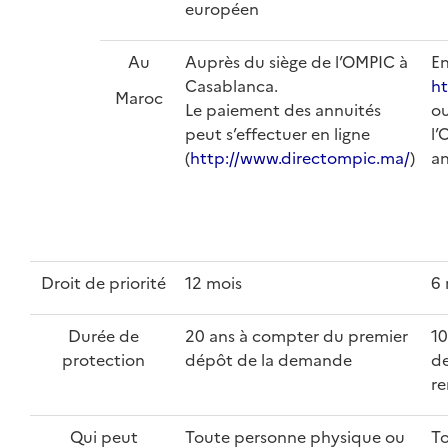
européen
Au
Auprès du siège de l’OMPIC à
En
Casablanca.
ht
Maroc
Le paiement des annuités
ou
peut s’effectuer en ligne
l’
(
http://www.directompic.ma/
)
a
Droit de priorité
12 mois
6 
Durée de
20 ans à compter du premier
10
protection
dépôt de la demande
de
re
Qui peut
Toute personne physique ou
To