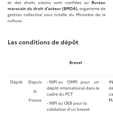
et des droits voisins sont confiées au
Bureau
marocain du droit d’auteur (BMDA)
, organisme de
gestion collective sous tutelle du Ministère de la
culture.
Les conditions de dépôt
Brevet
Dépôt
Depuis
- INPI ou OMPI pour un
IN
dépôt international dans le
dé
la
cadre du PCT
ca
France
M
- INPI ou OEB pour la
validation d’un brevet