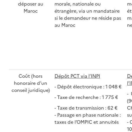
déposer au
morale, nationale ou
mo
Maroc
étrangère, via un mandataire
ét
si le demandeur ne réside pas
ma
au Maroc
ne
Coût (hors
Dépôt PCT via l’INPI
Dé
honoraire d’un
l’
- Dépôt électronique : 1 048 €
conseil juridique)
- 
- Taxe de recherche : 1 775 €
(9
- Taxe de transmission : 62 €
CH
- Passage en phase nationale :
s
taxes de l’OMPIC et annuités
- 
10