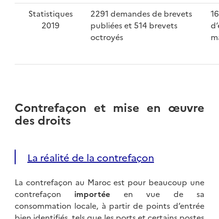
Statistiques
2291 demandes de brevets
1
2019
publiées et 514 brevets
d’
octroyés
m
Contrefaçon et mise en œuvre
des droits
La réalité de la contrefaçon
La contrefaçon au Maroc est pour beaucoup une
contrefaçon
importée
en vue de sa
consommation locale, à partir de points d’entrée
bien identifiés, tels que les ports et certains postes