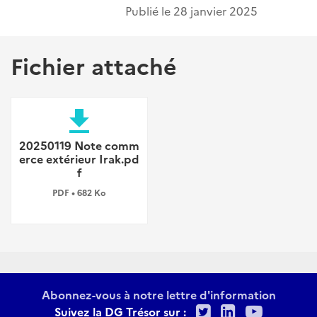
Publié le
28 janvier 2025
Fichier attaché
file_download
20250119 Note comm
erce extérieur Irak.pd
f
PDF • 682 Ko
Abonnez-vous à notre lettre d'information
Twitter
LinkedIn
Youtu
Suivez la DG Trésor sur :