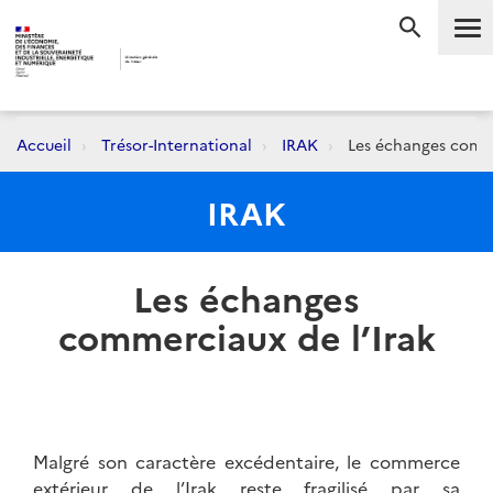
Me
RECHERC
Accueil
Trésor-International
IRAK
Les échanges comme
IRAK
Les échanges
commerciaux de l’Irak
Malgré son caractère excédentaire, le commerce
extérieur de l’Irak reste fragilisé par sa