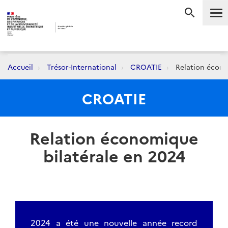
Me
RECHERC
Accueil
Trésor-International
CROATIE
Relation écono
CROATIE
Relation économique
bilatérale en 2024
2024 a été une nouvelle année record