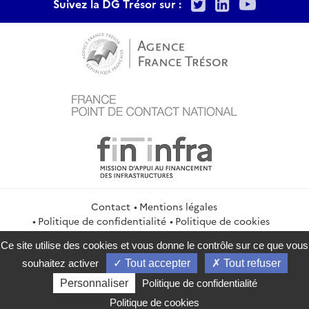
Twitter
LinkedIn
Youtu
Suivez la DG Trésor sur :
Contact
Mentions légales
Politique de confidentialité
Politique de cookies
Gestion des cookies
Ce site utilise des cookies et vous donne le contrôle sur ce que vous
service-public.gouv.fr
legifrance.gouv.fr
info.gouv.fr
souhaitez activer
Tout accepter
Tout refuser
data.gouv.fr
Personnaliser
Politique de confidentialité
2026 Direction générale du Trésor
Politique de cookies