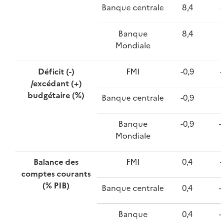
Banque centrale
8,4
Banque
8,4
Mondiale
Déficit (-)
FMI
-0,9
/excédant (+)
budgétaire (%)
Banque centrale
-0,9
Banque
-0,9
Mondiale
Balance des
FMI
0,4
comptes courants
(% PIB)
Banque centrale
0,4
Banque
0,4