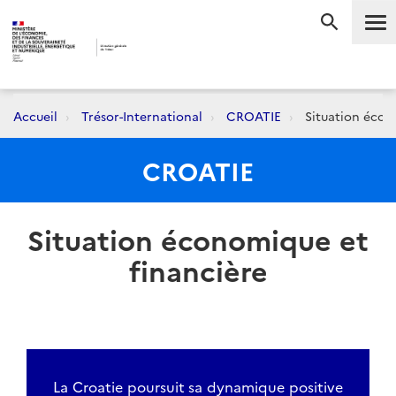
Me
RECHERC
Accueil
Trésor-International
CROATIE
Situation écon
CROATIE
Situation économique et
financière
La Croatie poursuit sa dynamique positive