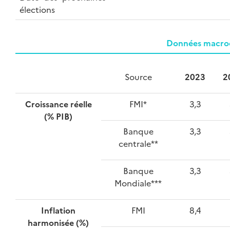
élections
Données macroé
Source
2023
2
Croissance réelle
FMI*
3,3
(% PIB)
Banque
3,3
centrale**
Banque
3,3
Mondiale***
Inflation
FMI
8,4
harmonisée (%)