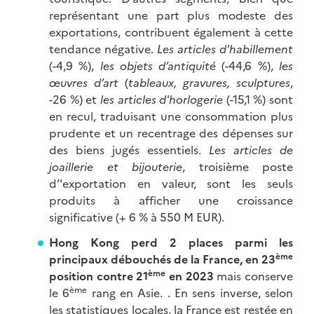
représentant une part plus modeste des
exportations, contribuent également à cette
tendance négative.
Les articles d'habillement
(-4,9 %),
les objets d’antiquité
(-44,6 %),
les
œuvres d’art
(
tableaux, gravures, sculptures
,
-26 %) et
les articles d'horlogerie
(-15,1 %) sont
en recul, traduisant une consommation plus
prudente et un recentrage des dépenses sur
des biens jugés essentiels.
Les articles de
joaillerie et bijouterie
, troisième poste
d’'exportation en valeur, sont les seuls
produits à afficher une croissance
significative (+ 6 % à 550 M EUR).
Hong Kong perd 2 places parmi les
ème
principaux débouchés de la France, en 23
ème
position contre 21
en 2023
mais conserve
ème
le 6
rang en Asie. . En sens inverse, selon
les statistiques locales, la France est restée en