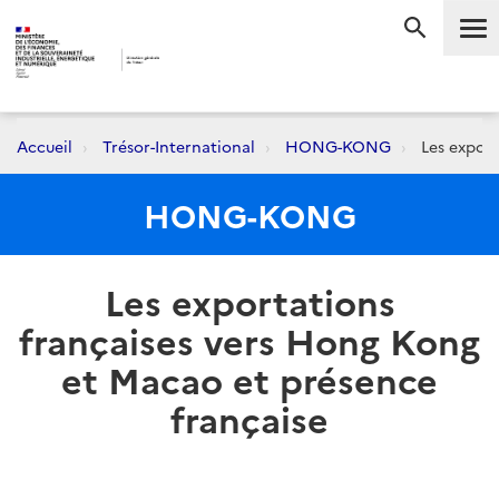
Me
RECHERC
Accueil
Trésor-International
HONG-KONG
Les export
HONG-KONG
Les exportations
françaises vers Hong Kong
et Macao et présence
française