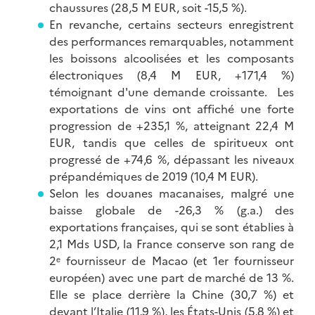
chaussures (28,5 M EUR, soit -15,5 %).
En revanche, certains secteurs enregistrent
des performances remarquables, notamment
les boissons alcoolisées et les composants
électroniques (8,4 M EUR, +171,4 %)
témoignant d'une demande croissante. Les
exportations de vins ont affiché une forte
progression de +235,1 %, atteignant 22,4 M
EUR, tandis que celles de spiritueux ont
progressé de +74,6 %, dépassant les niveaux
prépandémiques de 2019 (10,4 M EUR).
Selon les douanes macanaises, malgré une
baisse globale de -26,3 % (g.a.) des
exportations françaises, qui se sont établies à
2,1 Mds USD, la France conserve son rang de
2ᵉ fournisseur de Macao (et 1er fournisseur
européen) avec une part de marché de 13 %.
Elle se place derrière la Chine (30,7 %) et
devant l’Italie (11,9 %), les États-Unis (5,8 %) et