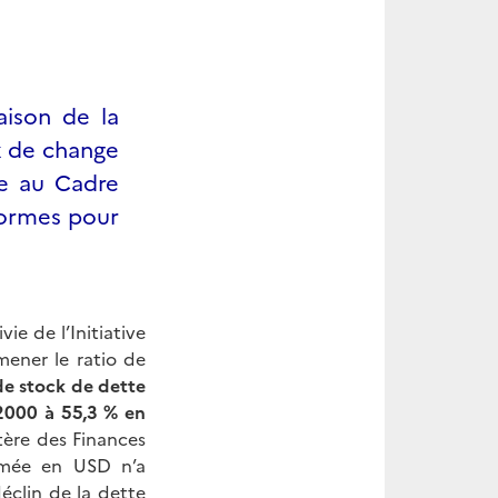
aison de la
ux de change
pe au Cadre
formes pour
ie de l’Initiative
mener le ratio de
de stock de dette
2000 à 55,3 % en
stère des Finances
rimée en USD n’a
éclin de la dette