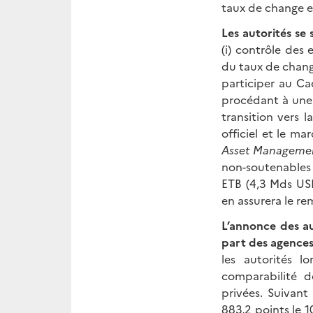
taux de change et
Les autorités se 
(i) contrôle des e
du taux de chang
participer au Ca
procédant à une 
transition vers l
officiel et le ma
Asset Managemen
non-soutenables 
ETB (4,3 Mds US
en assurera le r
L’annonce des a
part des agences
les autorités l
comparabilité d
privées. Suivant
883,2 points le 1