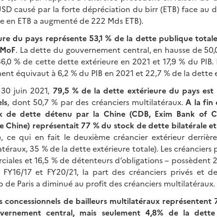
D causé par la forte dépréciation du birr (ETB) face au dol
e en ETB a augmenté de 222 Mds ETB).
ure du pays représente 53,1 % de la dette publique totale
 MoF
. La dette du gouvernement central, en hausse de 50,
66,0 % de cette dette extérieure en 2021 et 17,9 % du PIB. 
nt équivaut à 6,2 % du PIB en 2021 et 22,7 % de la dette e
 30 juin 2021,
79,5 % de la dette extérieure du pays est
els
, dont 50,7 % par des créanciers multilatéraux.
A la fin
ck de dette détenu par la Chine (CDB, Exim Bank of C
Chine) représentait 77 % du stock de dette bilatérale et
e
, ce qui en fait le deuxième créancier extérieur derrièr
atéraux, 35 % de la dette extérieure totale). Les créanciers 
ales et 16,5 % de détenteurs d’obligations – possèdent 2
e FY16/17 et FY20/21, la part des créanciers privés et d
de Paris a diminué au profit des créanciers multilatéraux.
 concessionnels de bailleurs multilatéraux représentent 
vernement central, mais seulement 4,8% de la dette 