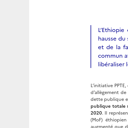
L’Ethiopie
hausse du 
et de la f
commun afi
libéraliser
L’initiative PPTE
d’allègement de 
dette publique e
publique totale 
2020
. Il représe
(MoF) éthiopien
augmenté que de 