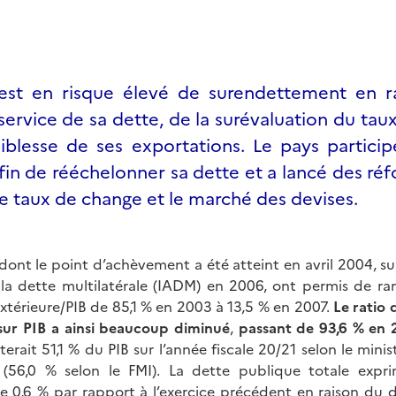
 est en risque élevé de surendettement en r
service de sa dette, de la surévaluation du ta
aiblesse de ses exportations. Le pays partici
n de rééchelonner sa dette et a lancé des ré
 le taux de change et le marché des devises.
, dont le point d’achèvement a été atteint en avril 2004, suiv
la dette multilatérale (IADM) en 2006, ont permis de ra
xtérieure/PIB de 85,1 % en 2003 à 13,5 % en 2007.
Le ratio 
sur PIB a ainsi beaucoup diminué
,
passant de 93,6 % en 
nterait 51,1 % du PIB sur l’année fiscale 20/21 selon le mini
 (56,0 % selon le FMI). La dette publique totale exp
0,6 % par rapport à l’exercice précédent en raison du d