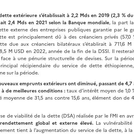
 dette extérieure s’établissait à 2,2 Mds en 2019 (2,3 % du
rait 2,4 Mds en 2021 selon la Banque mondiale
, la part 
ette externe des entreprises publiques garantie par le 
tte est principalement dû à des créanciers privés (57,0
tte due aux créanciers bilatéraux s’établirait à 711,6
,5 M USD en 2022, année de la fin de la DSSI. Il resterait
 face à une pénurie structurelle de devises. Sur la péri
principal récipiendaire du service de dette éthiopienn
e sur la période.
nouveaux emprunts extérieurs ont diminué, passant de 4,7 
 à de meilleures conditions :
taux d’intérêt moyen de 1,0 
té moyenne de 31,5 ans contre 15,6 ans, élément don de
se de viabilité de la dette (DSA) réalisée par le FMI en av
rendettement global et externe élevé.
La vulnérabilité
ement tient à l’augmentation du service de la dette, à la