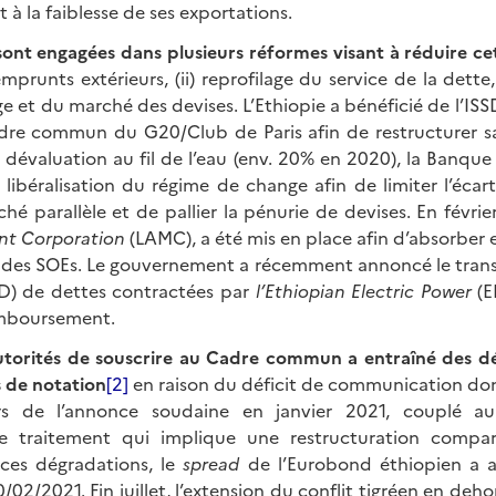
 à la faiblesse de ses exportations.
sont engagées dans plusieurs réformes visant à réduire cet
mprunts extérieurs, (ii) reprofilage du service de la dette, (
e et du marché des devises. L’Ethiopie a bénéficié de l’IS
dre commun du G20/Club de Paris afin de restructurer sa
dévaluation au fil de l’eau (env. 20% en 2020), la Banque
a libéralisation du régime de change afin de limiter l’éca
rché parallèle et de pallier la pénurie de devises. En févrie
t Corporation
(LAMC), a été mis en place afin d’absorber e
des SOEs. Le gouvernement a récemment annoncé le trans
D) de dettes contractées par
l’Ethiopian Electric Power
(E
emboursement.
utorités de souscrire au Cadre commun a entraîné des dé
 de notation
[2]
en raison du déficit de communication don
ors de l’annonce soudaine en janvier 2021, couplé a
e traitement qui implique une restructuration compa
 ces dégradations, le
spread
de l’Eurobond éthiopien a 
0/02/2021. Fin juillet, l’extension du conflit tigréen en deho