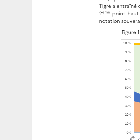
Tigré a entraîné 
ème
2
point haut 
notation souvera
Figure 