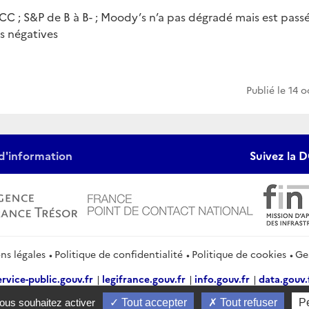
CC ; S&P de B à B- ; Moody’s n’a pas dégradé mais est pass
s négatives
Publié le
14 o
d'information
Suivez la D
ns légales
Politique de confidentialité
Politique de cookies
Ge
ervice-public.gouv.fr
legifrance.gouv.fr
info.gouv.fr
data.gouv.
vous souhaitez activer
Tout accepter
Tout refuser
P
2026 Direction générale du Trésor