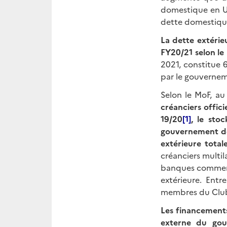
domestique en US
dette domestiqu
La dette extérie
FY20/21 selon le
2021, constitue 
par le gouverneme
Selon le MoF, au
créanciers offici
19/20
[1]
, le sto
gouvernement de 
extérieure total
créanciers multil
banques commerci
extérieure. Entr
membres du Club 
Les financements
externe du gou