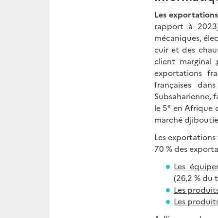
Les exportations
rapport à 2023
mécaniques, élect
cuir et des chau
client marginal
exportations fr
françaises dan
Subsaharienne, fa
e
le 5
en Afrique d
marché djiboutien
Les exportations 
70 % des exportat
Les équipe
(26,2 % du 
Les produit
Les produits