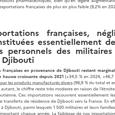
 produits pharmaceutiques, bien qu’en légère augmentat
 exportations françaises de plus en plus faible (9,2% en 20
ortations françaises, négli
nstituées essentiellement de
s personnels des militaires 
 Djibouti
s françaises en provenance de Djibouti restent margina
n hausse croissante depuis 2021
(+34,5 % en 2024, +46,7
 par les produits manufacturés divers
(96,9 % du total et e
autant, le chiffre reste très modeste en raison de l’étroit
utienne. Ces importations recouvrent essentiellement le
e transferts de résidence de Djibouti vers la France. En e
 à Djibouti, parmi lesquels 1 500 militaires et leurs famill
 important chaque année.
La faiblesse de nos importatio