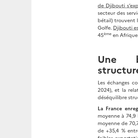
de Djibouti s’ex
secteur des servi
bétail) trouvent
Golfe.
Djibouti e
ème
45
en Afrique
Une ba
structur
Les échanges co
2024), et la rel
déséquilibre stru
La France enreg
moyenne à 74,9 M
moyenne de 70,7
de +35,4 % entr
faibles exportati