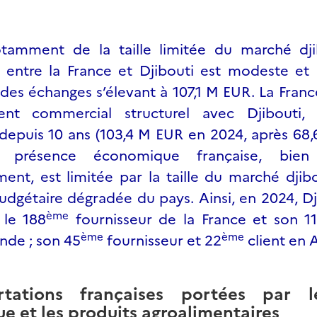
tamment de la taille limitée du marché dji
ntre la France et Djibouti est modeste et 
des échanges s’élevant à 107,1 M EUR. La Franc
nt commercial structurel avec Djibouti,
depuis 10 ans (103,4 M EUR en 2024, après 68
a présence économique française, bien 
ment, est limitée par la taille du marché djib
budgétaire dégradée du pays. Ainsi, en 2024, Dj
ème
 le 188
fournisseur de la France et son 1
ème
ème
nde ; son 45
fournisseur et 22
client en 
tations françaises portées par l
e et les produits agroalimentaires