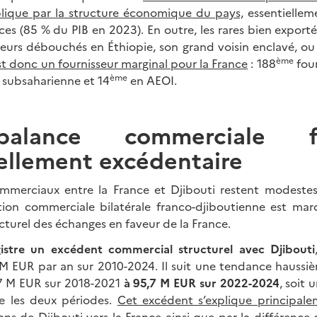
plique par la structure économique du pays,
essentiellem
ces (85 % du PIB en 2023). En outre, les rares bien exportés
 leurs débouchés en Éthiopie, son grand voisin enclavé, ou
ème
st donc un fournisseur marginal pour la France
: 188
four
ème
 subsaharienne et 14
en AEOI.
lance commerciale fr
ellement excédentaire
mmerciaux entre la France et Djibouti restent modestes
ation commerciale bilatérale franco-djiboutienne est ma
cturel des échanges en faveur de la France.
istre un excédent commercial structurel avec Djibouti
 EUR par an sur 2010-2024. Il suit une tendance haussiè
 M EUR sur 2018-2021
à 95,7 M EUR sur 2022-2024
, soit
e les deux périodes.
Cet excédent s’explique principale
ons de Djibouti vers la France ainsi que par la différence