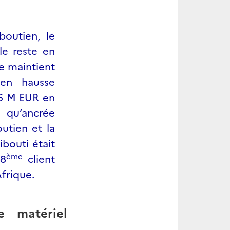
boutien, le
le reste en
e maintient
 en hausse
,6 M EUR en
qu’ancrée
outien et la
ibouti était
ème
18
client
Afrique.
e matériel