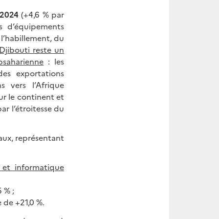
 2024
(+4,6 % par
s d’équipements
 l’habillement, du
Djibouti reste un
bsaharienne
: les
des exportations
 vers l’Afrique
ur le continent et
ar l’étroitesse du
paux, représentant
 et informatique
 % ;
e de +21,0 %.