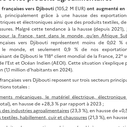
 françaises vers Djibouti
(105,2 M EUR)
ont augmenté en
), principalement grâce à une hausse des exportation
riques et électroniques ainsi que des produits textiles, de
ssures. Malgré cette tendance à la hausse (depuis 2021),
 pour la France, tant dans le monde, qu’en Afrique Su
ançaises vers Djibouti représentent moins de 0,02 % 
s le monde, et seulement 0,9 % de nos exportations
e
e
isant de Djibouti le 118
client mondial de la France, 22
s
e l’Est et Océan Indien (AEOI). Cette situation s’explique p
 (1,1 million d’habitants en 2024).
françaises vers Djibouti reposent sur trois secteurs princi
ions totales :
ments mécaniques, le matériel électrique, électronique
total), en hausse de +28,3 % par rapport à 2023 ;
s des industries agroalimentaires
(23,3 %), en hausse de +0,5
 textiles, habillement, cuir et chaussures
(21,3 %), en hauss