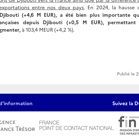
’exportations entre nos deux pays
. En 2024, la hausse
 Djibouti (+4,6 M EUR), a été bien plus importante q
rançaises depuis Djibouti (+0,5 M EUR), permettant
gmenter,
à 103,4 MEUR (+4,2 %).
Publié le
2
d'information
Suivez la D