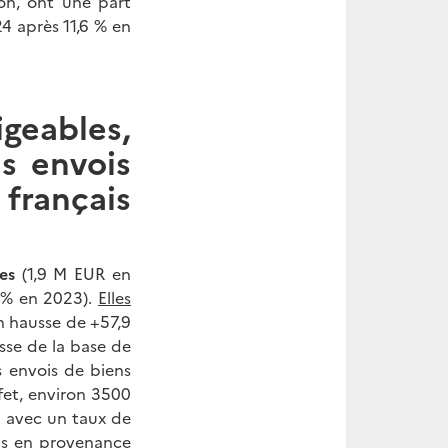
ion, ont une part
24 après 11,6 % en
geables,
s envois
français
les
(1,9 M EUR en
 % en 2023).
Elles
n hausse de +57,9
esse de la base de
s envois de biens
ffet, environ 3500
es avec un taux de
ns en provenance