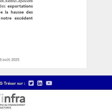
 des
exportations
ue la hausse des
 notre excédent
9 août 2025
Twitter
LinkedIn
Youtube
G Trésor sur :