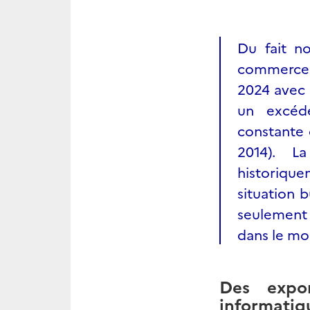
Du fait no
commerce e
2024 avec 
un excéde
constante 
2014). L
historique
situation 
seulement
dans le mo
Des expor
informatiqu