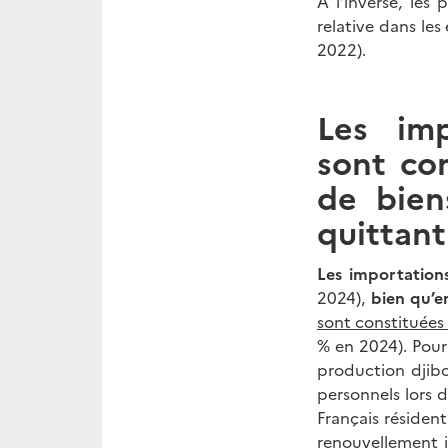
A l’inverse, les
relative dans les
2022).
Les imp
sont co
de bien
quittant
Les importation
2024),
bien qu’e
sont constituées
% en 2024). Pour 
production djibo
personnels lors d
Français résident
renouvellement