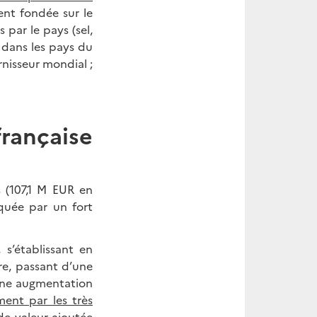
ent fondée sur le
 par le pays (sel,
 dans les pays du
nisseur mondial ;
ançaise
 (107,1 M EUR en
rquée par un fort
, s’établissant en
re, passant d’une
 une augmentation
ment par les très
 de valeur ajoutée