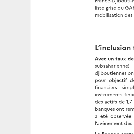
France-Djibouti-M
liste grise du G
mobilisation des 
L’inclusion
Avec un taux de
subsaharienne)
l
djiboutiennes on
pour objectif d
financiers simp
instruments fina
des actifs de 1,7 
banques ont renfo
a été observée 
l’avènement des
La Banque centra