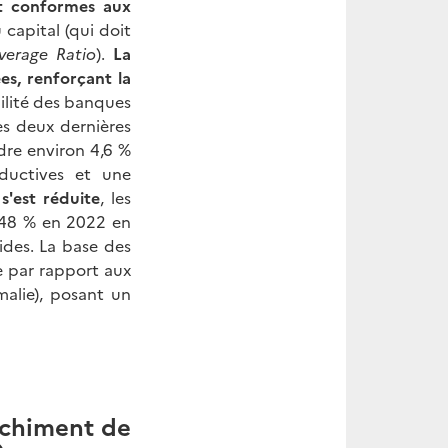
nt conformes aux
 capital (qui doit
verage Ratio
).
La
es, renforçant la
bilité des banques
es deux dernières
dre environ 4,6 %
ductives et une
s'est réduite
, les
 48 % en 2022 en
ides. La base des
 par rapport aux
malie), posant un
anchiment de