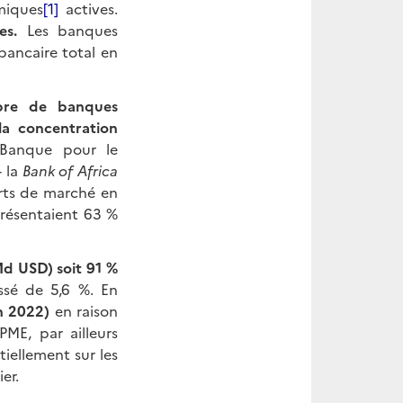
miques
[1]
actives.
es.
Les banques
bancaire total en
mbre de banques
la concentration
Banque pour le
- la
Bank of Africa
rts de marché en
présentaient 63 %
Md USD) soit 91 %
ssé de 5,6 %. En
in 2022)
en raison
PME, par ailleurs
tiellement sur les
er.