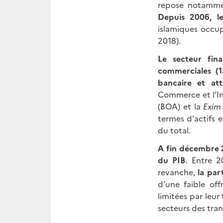
repose notammen
Depuis
2006, l
islamiques occup
2018).
Le secteur fin
commerciales (1
bancaire et att
Commerce et l’In
(BOA) et la
Exim 
termes d'actifs 
du total.
A fin décembre 2
du PIB
. Entre 
revanche,
la par
d’une faible off
limitées par leur
secteurs des tran