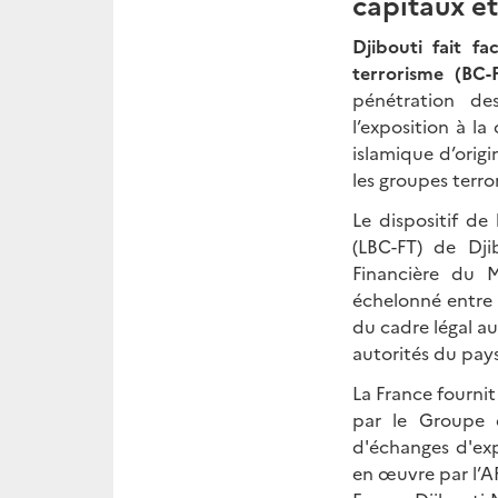
capitaux e
Djibouti fait 
terrorisme (BC-
pénétration des
l’exposition à la
islamique d’orig
les groupes terro
Le dispositif de
(LBC-FT) de Dji
Financière du 
échelonné entre 
du cadre légal a
autorités
du pays
La France fourni
par le Groupe d
d'échanges d'exp
en œuvre par l’A