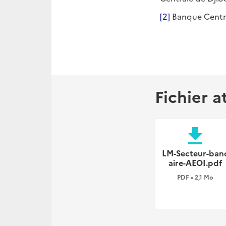
[2]
Banque Centra
Fichier a
file_download
LM-Secteur-ban
aire-AEOI.pdf
PDF • 2,1 Mo