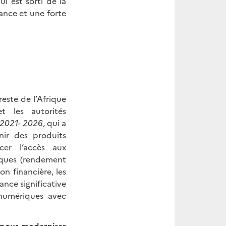
ui est sorti de la
ance et une forte
este de l’Afrique
les autorités
e 2021- 2026
, qui a
nir des produits
rcer l’accès aux
anques (rendement
ion financière, les
ance significative
 numériques avec
pour moderniser