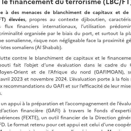
t le financement du terrorisme (LBC/FT
face à des menaces de blanchiment de capitaux et de
FT) élevées
, propres au contexte djiboutien, caractéri
 flux financiers internationaux, l’utilisation prédomi
 criminalité organisée par le biais du port, et surtout la p
ine somalienne, risque non négligeable face la proximité 
ristes somaliens (Al Shabab).
 lutte contre le blanchiment de capitaux et le financem
bouti fait l’objet d’une évaluation dans le cadre du
Moyen-Orient et de l’Afrique du nord (GAFIMOAN), su
avril 2023 et novembre 2024. L’évaluation porte à la fois 
ux recommandations du GAFI et sur l’efficacité de leur mise
.
t un appui à la préparation et l’accompagnement de l’évalu
’action financière (GAFI) à travers le Fonds d'expert
ériences (FEXTE), un outil financier de la Direction génér
FD. Le format retenu pour cet appui est celui d’une coopéra