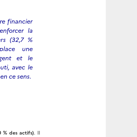
e financier
enforcer la
ers (32,7 %
 place une
gent et le
ti, avec le
 en ce sens.
 % des actifs)
. Il