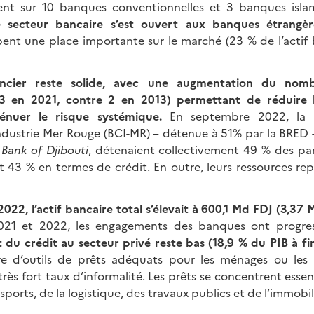
t sur 10 banques conventionnelles et 3 banques isla
e secteur bancaire s’est ouvert aux banques étrangèr
ent une place importante sur le marché (23 % de l’actif 
ancier reste solide, avec une augmentation du no
3 en 2021, contre 2 en 2013) permettant de réduire 
énuer le risque systémique.
En septembre 2022, la 
dustrie Mer Rouge (BCI-MR) – détenue à 51% par la BRED 
Bank of Djibouti
, détenaient collectivement 49 % des pa
et 43 % en termes de crédit. En outre, leurs ressources re
022, l’actif bancaire total s’élevait à 600,1 Md FDJ (3,37 
2021 et 2022, les engagements des banques ont progre
t du crédit au secteur privé reste bas
(18,9 % du PIB à f
re d’outils de prêts adéquats pour les ménages ou les 
 très fort taux d’informalité. Les prêts se concentrent essen
sports, de la logistique, des travaux publics et de l’immobili