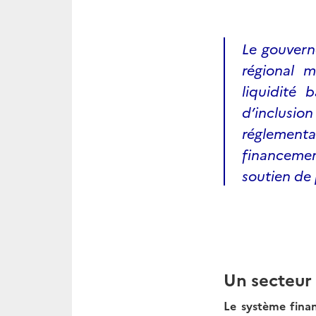
Le gouvern
régional m
liquidité 
d’inclusi
réglement
financemen
soutien de 
Un secteur
Le système finan