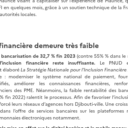
aurice visant à capitaliser sur l’expérience de Maurice, q
AFI en quelques mois, grâce à un soutien technique de la Fr
autorités locales.
 financière demeure très faible
 bancarisation de 32,7 % fin 2023
(contre 55% % dans le r
’inclusion financière reste insuffisante.
Le PNUD et 
t élaboré
La Stratégie Nationale pour l’Inclusion Financièr
e : moderniser le système national de paiement, four
lifiés, améliorer les connaissances financières, renfo
nciers des PME. Néanmoins, la faible rentabilité des b
% fin 2022) ralentit le processus. Afin de favoriser l’inclus
rcé leurs réseaux d’agences hors Djibouti-ville. Une croiss
dans l’offre de services bancaires sur les plateformes
 monnaies électroniques notamment.
le mise en effet sur le
digital banking
et le
mobile-money