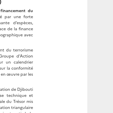
)
 financement du
sé par une forte
nante d’espèces,
lace de la finance
géographique avec
ent du terrorisme
 Groupe d’Action
r un calendrier
sur la conformité
 en œuvre par les
ation de Djibouti
ise technique et
ale du Trésor mis
tion triangulaire