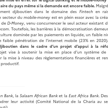
caire du pays même si la demande est encore faible.
Malgré
ement djiboutien dans le domaine des
Fintech
en rais
le secteur du
mobile-money
est en plein essor avec la cré
de
D-Money
, venu concurrencer le seul acteur existant 
ecom
. Toutefois, les barrières à la démocratisation demeu
culture dominée par les paiements en liquide, un faible n
e faible pénétration de l’internet mobile (23% en 2020)
jiboutien dans le cadre d’un projet d’appui à la réf
ojet vise à soutenir la mise en place d’un système de 
r la mise à niveau des règlementations financières et renf
 productif.
an Bank
, la
Salaam African Bank
et la
East Africa Bank
. De
adrer leur activité (Comité National de la Charia au s
uti).