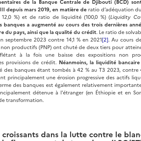
ementaires de la Banque Centrale de Djibouti (BCD) so
III depuis mars 2019, en matière de
ratio d’adéquation du
 12,0 %) et de ratio de liquidité (100,0 %) (
Liquidity Co
es banques a augmenté au cours des trois dernières anné
re du pays, ainsi que la qualité du crédit
. Le ratio de solva
 en septembre 2023 contre 14,1 % en 2021
[2]
. Au cours d
s non productifs (PNP) ont chuté de deux tiers pour attein
flétant à la fois une baisse des expositions non pro
s provisions de crédit.
Néanmoins, la liquidité bancaire 
dité des banques étant tombés à 42 % au T3 2023, contre
nt principalement une érosion progressive des actifs liqu
terme des banques est également relativement importante
incipalement détenue à l'étranger (en Éthiopie et en So
 de transformation.
 croissants dans la lutte contre le bl