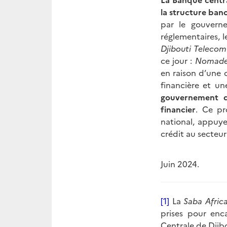
la structure ban
par le gouvern
réglementaires, 
Djibouti Telecom
ce jour :
Nomad
en raison d’une 
financière et un
gouvernement d
financier
. Ce pr
national, appuye
crédit au secteur
Juin 2024.
[1]
La
Saba Afric
prises pour enc
Centrale de Djibo