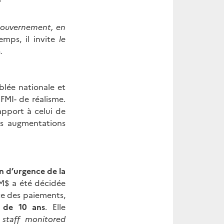
 Gouvernement, en
mps, il invite
le
».
lée nationale et
FMI- de réalisme.
pport à celui de
des augmentations
n d’urgence de la
 M$ a été décidée
ce des paiements,
 de 10 ans
. Elle
«
staff monitored