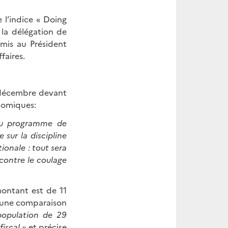
 l’indice « Doing
 la délégation de
mis au Président
faires.
3 décembre devant
nomiques:
 du programme de
 sur la discipline
tionale : tout sera
 contre le coulage
montant est de 11
 une comparaison
population de 29
fiscal »
et précise