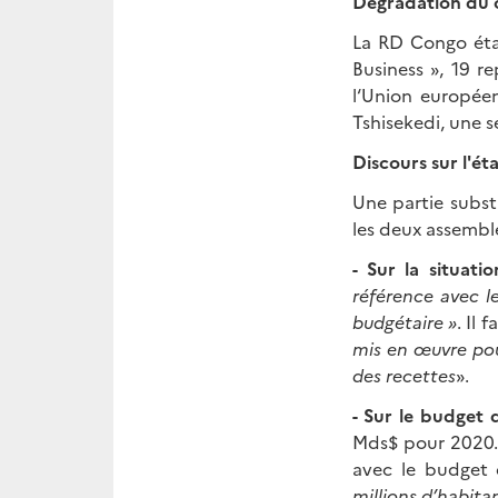
Dégradation du c
La RD Congo éta
Business », 19 r
l‘Union europée
Tshisekedi, une s
Discours sur l'ét
Une partie subst
les deux assembl
- Sur la situat
référence avec l
budgétaire »
. Il
mis en œuvre pour
des recettes
».
- Sur le budget d
Mds$ pour 2020. 
avec le budget 
millions d’habita