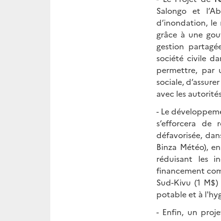
Salongo et l’A
d’inondation, le
grâce à une gou
gestion partagé
société civile d
permettre, par 
sociale, d’assurer
avec les autorités
- Le développem
s’efforcera de 
défavorisée, dan
Binza Météo), en
réduisant les i
financement comp
Sud-Kivu (1 M$) 
potable et à l'hy
- Enfin, un pro