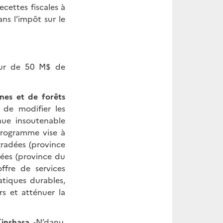
ecettes fiscales à
ns l’impôt sur le
eur de 50 M$ de
nes et de forêts
 de modifier les
enue insoutenable
programme vise à
gradées (province
vées (province du
ffre de services
atiques durables,
rs et atténuer la
Kinshasa
-N’danu,