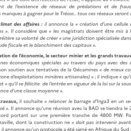
nt de l’existence de réseaux de prédations et de fraud
 manques à gagner pour le Trésor… tous ces réseaux seront
climat des affaires :
il annonce la
« création d’une cellule
es ».
Il considère que
« les magistrats doivent être mis à l
 réitère sa volonté de créer
« une juridiction spécialisée dans
aude fiscale et le blanchiment des capitaux ».
cation de l’économie, le secteur minier et les grands travau
nes économiques spéciales au travers du pays avec des 
 son soutien aux tentatives de la Gécamines
« de mieux co
zone d’exploitations minières artisanales) »
; il indique
« qu’
et
« qu’il se félicite de l’entrée en vigueur de la loi sur la so
gence d’une classe moyenne ».
 travaux,
il souhaite
« relancer le barrage d’Inga3
en un se
sé »
. Il annonce qu’une réunion avec la BAD se tiendra le
cord portant sur une première tranche de 4800 MW. Po
zaville, dont la construction ne
« doit pas intervenir avan
,
il annonce qu’un protocole a été signé en Afrique du Sud p