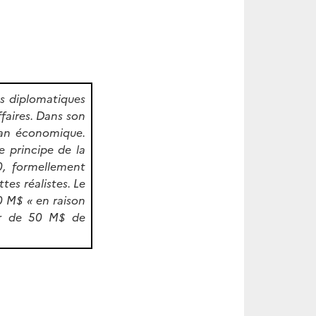
ns diplomatiques
ffaires. Dans son
plan économique.
e principe de la
0, formellement
tes réalistes. Le
0 M$ « en raison
eur de 50 M$ de