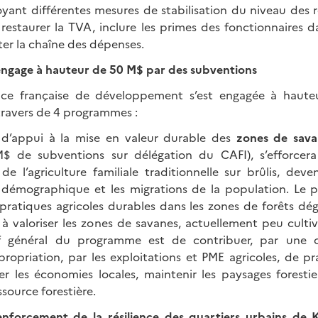
oyant différentes mesures de stabilisation du niveau des r
 restaurer la TVA, inclure les primes des fonctionnaires da
ter la chaîne des dépenses.
’engage à hauteur de 50 M$ par des subventions
nce française de développement s’est engagée à haut
travers de 4 programmes :
d’appui à la mise en valeur durable des
zones de sava
$ de subventions sur délégation du CAFI), s’efforcera
 l’agriculture familiale traditionnelle sur brûlis, dev
n démographique et les migrations de la population. Le 
ratiques agricoles durables dans les zones de forêts dé
 à valoriser les zones de savanes, actuellement peu culti
tif général du programme est de contribuer, par une o
ppropriation, par les exploitations et PME agricoles, de pr
er les économies locales, maintenir les paysages forestie
ssource forestière.
enforcement de la résilience des quartiers urbains de 