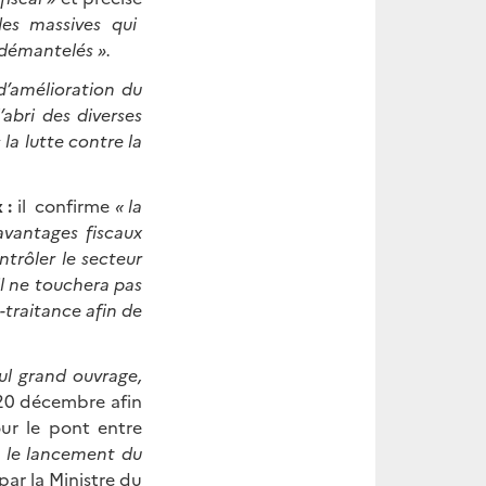
es massives qui
 démantelés ».
 d’amélioration du
’abri des diverses
 la lutte contre la
x :
il
confirme
« la
avantages fiscaux
ntrôler le secteur
il ne touchera pas
us-traitance afin de
ul grand ouvrage,
 20 décembre afin
ur le pont entre
t le lancement du
ar la Ministre du