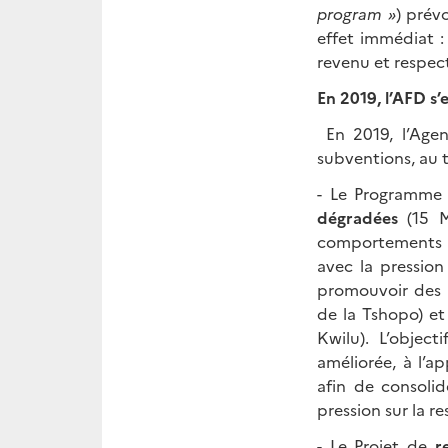
program »
) prév
effet immédiat :
revenu et respec
En 2019, l’AFD s
En 2019, l’Age
subventions, au 
- Le Programme 
dégradées
(15 M
comportements de
avec la pressio
promouvoir des p
de la Tshopo) et
Kwilu). L’objec
améliorée, à l’a
afin de consolid
pression sur la re
- Le Projet de
r