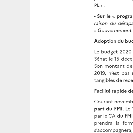
Plan.
- Sur le « prog
raison du dérapa
« Gouvernement à
Adoption du bud
Le budget 2020 
Sénat le 15 déce
Son montant de 
2019, n’est pas 
tangibles de recet
Facilité rapide 
Courant novembre,
part du FMI
. Le
par le CA du FMI
prendra la for
s’accompagnera