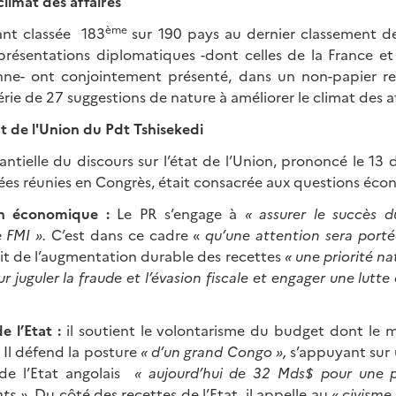
limat des affaires
ème
nt classée 183
sur 190 pays au dernier classement de
eprésentations diplomatiques -dont celles de la France et
nne- ont conjointement présenté, dans un non-papier re
érie de 27 suggestions de nature à améliorer le climat des af
at de l'Union du Pdt Tshisekedi
antielle du discours sur l’état de l’Union, prononcé le 1
ées réunies en Congrès, était consacrée aux questions éco
ion économique :
Le PR s’engage à
« assurer le succès
e FMI ».
C’est dans ce cadre «
qu’une attention sera portée
 fait de l’augmentation durable des recettes
« une priorité na
 juguler la fraude et l’évasion fiscale et engager une lutte
e l’Etat :
il soutient le volontarisme du budget dont le 
Il défend la posture
« d’un grand Congo »,
s’appuyant sur
de l’Etat angolais
« aujourd’hui de 32 Mds$ pour une 
nts ».
Du côté des recettes de l’Etat, il appelle au «
civisme 