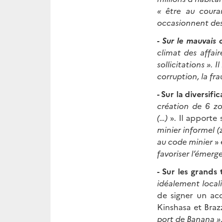
« être au coura
occasionnent des
- Sur le mauvais 
climat des affair
sollicitations ».
Il
corruption, la fr
-
Sur la diversifi
création de 6 zo
(…)
». Il apporte
minier informel (
au code minier
» 
favoriser l’émer
- Sur les grands
idéalement locali
de signer un ac
Kinshasa et Braz
port de Banana »