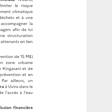
imiter le
risque
gement climatique
déchets et à une
à accompagner la
agers afin de lui
ne structuration
s attenants en lien
vention de 15 M$)
 en zone urbaine
e Kingasani et de
 prévention et en
Par ailleurs, un
éra
à Uvira dans le
e l'accès à l'eau
.
lusion financière