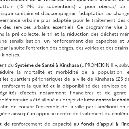
battoir- (15 M€ de subventions) a pour
objectif de l
 risque sanitaire et d’accompagner l’adaptation au chan
vernance urbaine plus adaptée pour le traitement des 
e des services urbains essentiels. Ce programme vise 
ans la pré collecte, le tri et la réduction des déchets mén
une sensibilisation, un renforcement des capacités et u
 par la suite l’entretien des berges, des voiries et des drain
 kinoises.
ent du
Système de Santé à Kinshasa
(« PROMEKIN II », sub
réduire la mortalité et morbidité de la population,
s les quartiers périphériques de la ville de Kinshasa (ZS d
 renforçant la qualité et la disponibilité des services de
négalités d’accès notamment financières et de genre. 
lémentaire a été alloué au projet de
lutte contre le chol
afin de couvrir l’ensemble de la ville par l’amélioration d
giène ainsi qu’un appui au centre de traitement du choléra
jet de renforcement de capacité au
fonds d’appui à l’inc