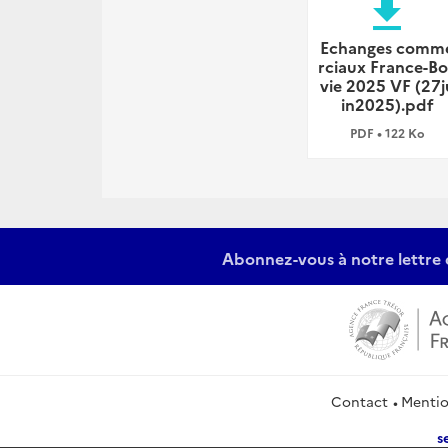
file_download
Echanges comm
rciaux France-Bo
vie 2025 VF (27j
in2025).pdf
PDF • 122 Ko
Abonnez-vous à notre lettre 
Contact
Mentio
s