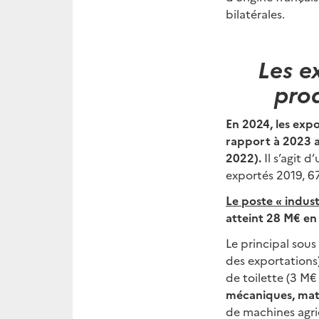
bilatérales.
Les e
prod
En 2024, les exp
rapport à 2023 a
2022).
Il s’agit 
exportés 2019, 6
Le poste « indus
atteint 28 M€ en
Le principal sous
des exportations
de toilette (3 M
mécaniques, maté
de machines agric