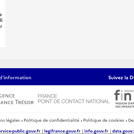
e
li
u
d'information
Suivez la D
ns légales
Politique de confidentialité
Politique de cookies
Ge
ervice-public.gouv.fr
legifrance.gouv.fr
info.gouv.fr
data.gouv.