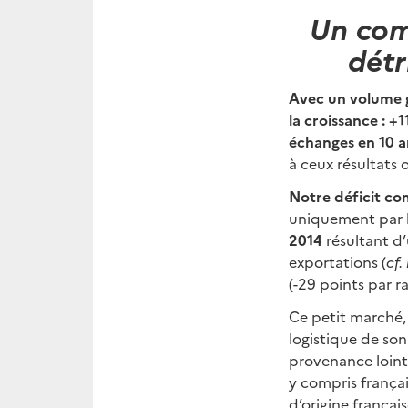
Un com
détr
Avec un volume g
la croissance : +
échanges en 10 a
à ceux résultats 
Notre déficit c
uniquement par l
2014
résultant d’
exportations (
cf.
(-29 points par r
Ce petit marché,
logistique de son
provenance lointa
y compris françai
d’origine françai