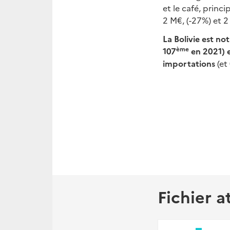
et le café, princ
2 M€, (-27%) et 2
La Bolivie est not
ème
107
en 2021) e
importations
(et
Fichier a