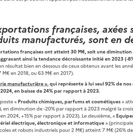
xportations françaises, axées s
uits manufacturés, sont en d
ortations françaises ont atteint 30 M€, soit une diminution
ggravant ainsi la tendance décroissante initié en 2023 (-8
d’un résultat bien en dessous de ceux obtenus avant les an
7 M€ en 2018, ou 63 M€ en 2017).
trie manufacturière »,
qui représente à lui seul 92% de nos
 2024, en baisse de 24% par rapport à 2023.
 poste «
Produits chimiques, parfums et cosmétiques
» at
), en diminution de -20% par rapport à 2023 malgré la croi
€ en 2024, +15% par rapport à 2023). Le deuxième, «
Equipe
riel électrique, électronique et informatique
» (principa
oles et robots industriels pour 2 M€) atteint 7 M€ (26% de