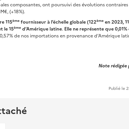
ipales composantes, ont poursuivi des évolutions contraire
 M€, (+18%).
ème
ème
re 115
fournisseur à l’échelle globale (122
en 2023, 1
ème
t le 15
d’Amérique latine
.
Elle
ne représente que 0,01% 
 0,57% de nos importations en provenance d’Amérique lati
Note rédigée 
Publié le
2
ttaché