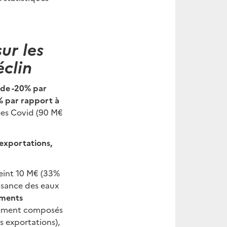
ur les
éclin
 de -20% par
% par rapport à
nées Covid (90 M€
 exportations,
teint 10 M€ (33%
ssance des eaux
ments
lement composés
s exportations),