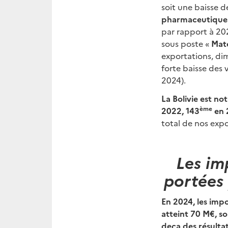
soit une baisse d
pharmaceutique
par rapport à 202
sous poste «
Maté
exportations, dim
forte baisse des
2024).
La Bolivie est no
ème
2022, 143
en 2
total de nos expo
Les im
portées 
En 2024, les impo
atteint 70 M€, s
deça des résulta