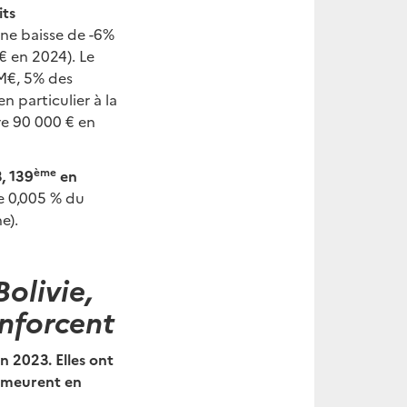
its
une baisse de -6%
€ en 2024). Le
 M€, 5% des
 particulier à la
re 90 000 € en
ème
, 139
en
e 0,005 % du
e).
olivie,
enforcent
n 2023. Elles ont
demeurent en