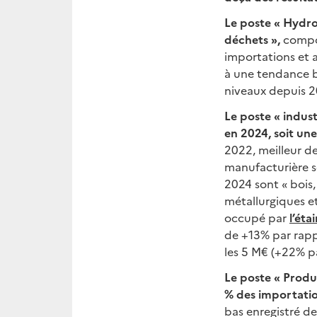
Le poste « Hydroc
déchets »,
compos
importations et a
à une tendance ba
niveaux depuis 2
Le poste « indus
en 2024, soit une
2022, meilleur de
manufacturière se
2024 sont « bois,
métallurgiques e
occupé par
l’éta
de +13% par rapp
les 5 M€ (+22% p
Le poste « Produi
% des importation
bas enregistré de