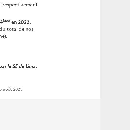
s : respectivement
ème
14
en 2022,
du total de nos
ne).
par le SE de Lima.
5 août 2025