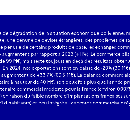
 de dégradation de la situation économique bolivienne, 
nte, une pénurie de devises étrangères, des problèmes de ra
ne pénurie de certains produits de base, les échanges com
4 augmentent par rapport à 2023 (+11%). Le commerce bilat
e 99 M€, mais reste toujours en deçà des résultats obtenus
0. En 2024, nos exportations sont en baisse de -20% (30 M€
 augmentent de +33,7% (69,5 M€). La balance commerciale
taire à hauteur de 40 M€, soit deux fois plus que l’année p
artenaire commercial modeste pour la France (environ 0,
s) en raison du faible nombre d’implantations françaises s
2 M d’habitants) et peu intégré aux accords commerciaux ré