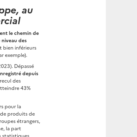
ppe, au
rcial
ent le chemin de
e niveau des
 bien inférieurs
ar exemple).
2023). Dépassé
enregistré depuis
recul des
 atteindre 43%
s pour la
 de produits de
groupes étrangers,
e, la part
 statistiques