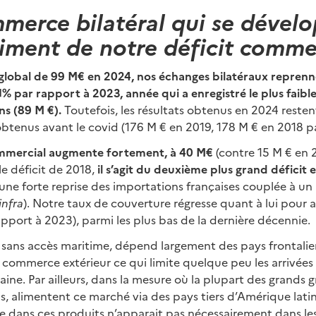
merce bilatéral qui se dévelo
iment de notre déficit comme
lobal de 99 M€ en 2024, nos échanges bilatéraux reprenn
11% par rapport à 2023, année qui a enregistré le plus faibl
ns (89 M €).
Toutefois, les résultats obtenus en 2024 restent
obtenus avant le covid (176 M € en 2019, 178 M € en 2018 p
ommercial augmente fortement, à 40 M€
(contre 15 M € en 
e déficit de 2018,
il s’agit du deuxième plus grand déficit 
une forte reprise des importations françaises couplée à un 
 infra
). Notre taux de couverture régresse quant à lui pour
apport à 2023), parmi les plus bas de la dernière décennie.
 sans accès maritime, dépend largement des pays frontalier
 commerce extérieur ce qui limite quelque peu les arrivées
ine. Par ailleurs, dans la mesure où la plupart des grands 
s, alimentent ce marché via des pays tiers d’Amérique latin
se dans ces produits n’apparait pas nécessairement dans les