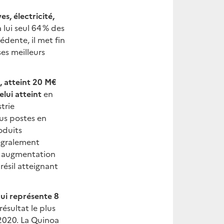
s, électricité,
lui seul 64 % des
édente, il met fin
es meilleurs
, atteint 20 M€
elui atteint
en
trie
ous postes en
oduits
tégralement
€, augmentation
résil atteignant
qui représente 8
résultat le plus
 2020. La Quinoa