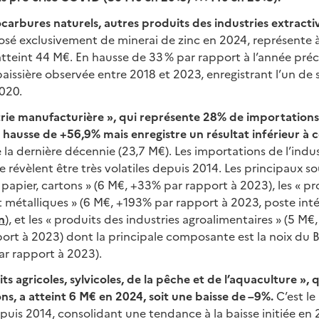
arbures naturels, autres produits des industries extractive
é exclusivement de minerai de zinc en 2024, représente à 
tteint 44 M€. En hausse de 33 % par rapport à l’année préc
issière observée entre 2018 et 2023, enregistrant l’un de s
020.
trie manufacturière », qui représente 28% de importations
 hausse de +56,9% mais enregistre un résultat inférieur à c
 la dernière décennie (23,7 M€). Les importations de l’indus
 révèlent être très volatiles depuis 2014. Les principaux s
 papier, cartons » (6 M€, +33% par rapport à 2023), les « pr
t métalliques » (6 M€, +193% par rapport à 2023, poste in
in
), et les « produits des industries agroalimentaires » (5 M
ort à 2023) dont la principale composante est la noix du B
ar rapport à 2023).
ts agricoles, sylvicoles, de la pêche et de l’aquaculture », 
s, a atteint 6 M€ en 2024, soit une baisse de –9%.
C’est le 
puis 2014, consolidant une tendance à la baisse initiée en