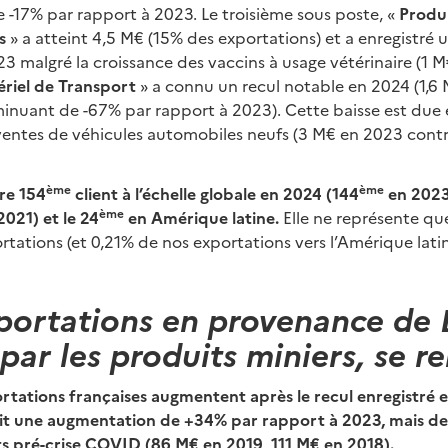
e -17% par rapport à 2023. Le troisième sous poste, «
Produ
s
» a atteint 4,5 M€ (15% des exportations) et a enregistré 
3 malgré la croissance des vaccins à usage vétérinaire (1 M
riel de Transport
» a connu un recul notable en 2024 (1,6
inuant de -67% par rapport à 2023). Cette baisse est due en
 ventes de véhicules automobiles neufs (3 M€ en 2023 cont
ème
ème
tre 154
client à l’échelle globale en 2024 (144
en 2023
ème
021) et le 24
en Amérique latine.
Elle ne représente qu
rtations (et 0,21% de nos exportations vers l’Amérique latin
portations en provenance de B
par les produits miniers, se r
rtations françaises augmentent après le recul enregistré e
oit une augmentation de +34% par rapport à 2023, mais 
ts pré-crise COVID (86 M€ en 2019, 111 M€ en 2018).