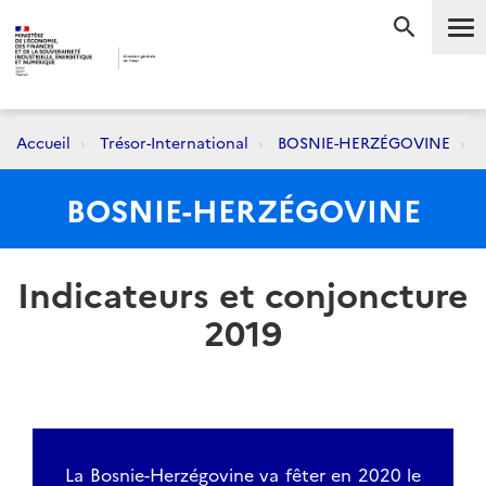
Me
RECHERC
Accueil
Trésor-International
BOSNIE-HERZÉGOVINE
I
BOSNIE-HERZÉGOVINE
Indicateurs et conjoncture
2019
La Bosnie-Herzégovine va fêter en 2020 le